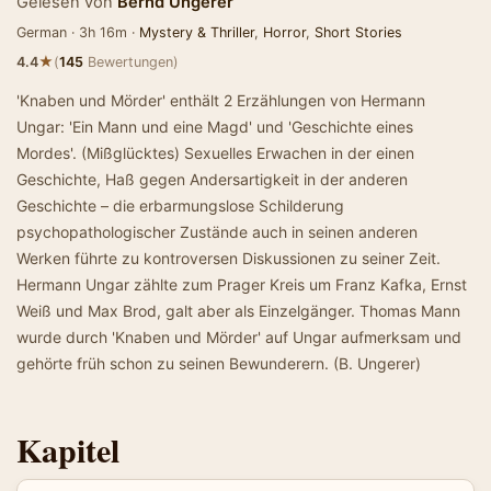
Gelesen von
Bernd Ungerer
German · 3h 16m ·
Mystery & Thriller
,
Horror
,
Short Stories
★
4.4
(
145
Bewertungen)
'Knaben und Mörder' enthält 2 Erzählungen von Hermann
Ungar: 'Ein Mann und eine Magd' und 'Geschichte eines
Mordes'. (Mißglücktes) Sexuelles Erwachen in der einen
Geschichte, Haß gegen Andersartigkeit in der anderen
Geschichte – die erbarmungslose Schilderung
psychopathologischer Zustände auch in seinen anderen
Werken führte zu kontroversen Diskussionen zu seiner Zeit.
Hermann Ungar zählte zum Prager Kreis um Franz Kafka, Ernst
Weiß und Max Brod, galt aber als Einzelgänger. Thomas Mann
wurde durch 'Knaben und Mörder' auf Ungar aufmerksam und
gehörte früh schon zu seinen Bewunderern. (B. Ungerer)
Kapitel