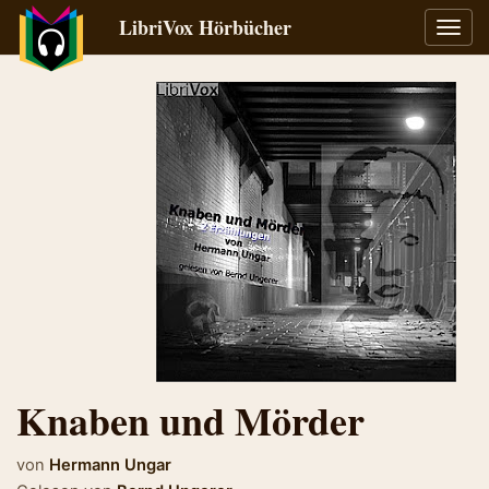
LibriVox Hörbücher
Navig
umsch
Knaben und Mörder
von
Hermann Ungar