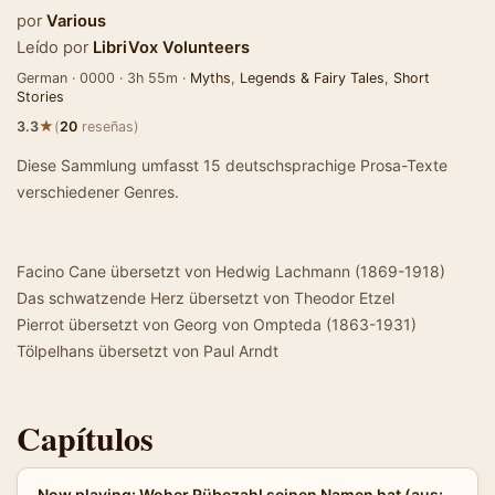
por
Various
Leído por
LibriVox Volunteers
German · 0000 · 3h 55m ·
Myths
,
Legends & Fairy Tales
,
Short
Stories
★
3.3
(
20
reseñas)
Diese Sammlung umfasst 15 deutschsprachige Prosa-Texte
verschiedener Genres.
Facino Cane übersetzt von Hedwig Lachmann (1869-1918)
Das schwatzende Herz übersetzt von Theodor Etzel
Pierrot übersetzt von Georg von Ompteda (1863-1931)
Tölpelhans übersetzt von Paul Arndt
Capítulos
Now playing: Woher Rübezahl seinen Namen hat (aus: