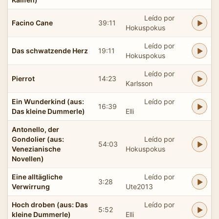
Leído por
Facino Cane
39:11
Hokuspokus
Leído por
Das schwatzende Herz
19:11
Hokuspokus
Leído por
Pierrot
14:23
Karlsson
Ein Wunderkind (aus:
Leído por
16:39
Das kleine Dummerle)
Elli
Antonello, der
Gondolier (aus:
Leído por
54:03
Venezianische
Hokuspokus
Novellen)
Eine alltägliche
Leído por
3:28
Verwirrung
Ute2013
Hoch droben (aus: Das
Leído por
5:52
kleine Dummerle)
Elli