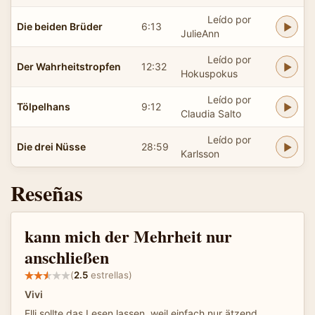
Leído por
Die beiden Brüder
6:13
JulieAnn
Leído por
Der Wahrheitstropfen
12:32
Hokuspokus
Leído por
Tölpelhans
9:12
Claudia Salto
Leído por
Die drei Nüsse
28:59
Karlsson
Reseñas
kann mich der Mehrheit nur
anschließen
(
2.5
estrellas)
Vivi
Elli sollte das Lesen lassen, weil einfach nur ätzend