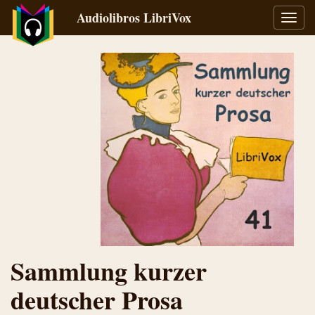
Audiolibros LibriVox
Alter
naveg
Sammlung kurzer
deutscher Prosa