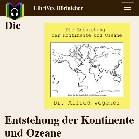
LibriVox Hörbücher
Navig
umsch
Die
Entstehung der Kontinente
und Ozeane