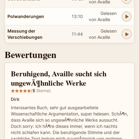
von Availle
Gelesen
Polwanderungen
13:10
von Availle
Messung der
Gelesen
11:44
Verschiebungen
von Availle
Bewertungen
Beruhigend, Availle sucht sich
ungewÃ¶hnliche Werke
(
5
Sterne)
Dirk
Interssantes Buch, sehr gut ausgearbeitete
Wissenschaftliche Argumentation, super helesen. SchÃ¶n,
dass Availle sich so ungewÃ¶hnliche Werke aussucht.
Doch sorry: ich hÃ¶re dieses immer, wenn ich nachts
nicht schlafen kann. Die beruhigende Stimme und der
sachliche Text lenken mich zuverlÃ¤ssich von anderen