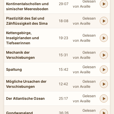
Gelesen
Kontinentalschollen und
29:07
von Availle
simischer Meeresboden
Plastizität des Sal und
Gelesen
18:08
Zähflüssigkeit des Sima
von Availle
Kettengebirge,
Gelesen
Inselgirlanden und
19:23
von Availle
Tiefseerinnen
Mechanik der
Gelesen
15:31
Verschiebungen
von Availle
Gelesen
Spaltung
15:42
von Availle
Mögliche Ursachen der
Gelesen
12:42
Verschiebungen
von Availle
Gelesen
Der Atlantische Ozean
25:17
von Availle
Gelesen
Gondwanaland
36:26