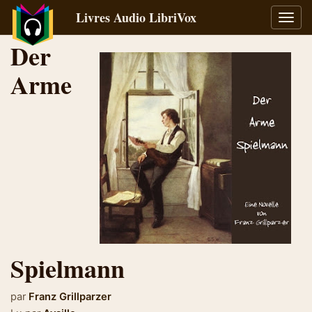
Livres Audio LibriVox
Bascu
la
Der
navig
Arme
Spielmann
par
Franz Grillparzer