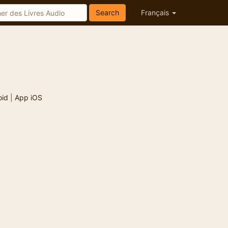
Search
Français
oid
|
App iOS