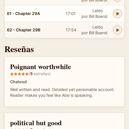
Leído
61 - Chapter 29A
17:01
por Bill Boerst
Leído
62 - Chapter 29B
17:54
por Bill Boerst
Reseñas
Poignant worthwhile
(
5
estrellas)
Chalood
Well written and read. Detailed yet personable account.
Reader makes you feel like Abe is speaking.
political but good