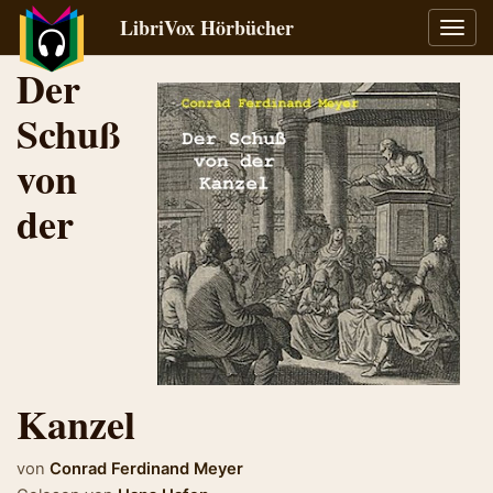
LibriVox Hörbücher
Navig
umsch
Der
Schuß
von
der
Kanzel
von
Conrad Ferdinand Meyer