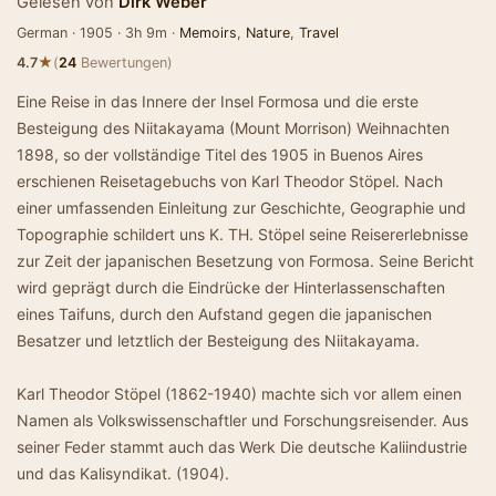
Gelesen von
Dirk Weber
German · 1905 · 3h 9m ·
Memoirs
,
Nature
,
Travel
★
4.7
(
24
Bewertungen)
Eine Reise in das Innere der Insel Formosa und die erste
Besteigung des Niitakayama (Mount Morrison) Weihnachten
1898, so der vollständige Titel des 1905 in Buenos Aires
erschienen Reisetagebuchs von Karl Theodor Stöpel. Nach
einer umfassenden Einleitung zur Geschichte, Geographie und
Topographie schildert uns K. TH. Stöpel seine Reisererlebnisse
zur Zeit der japanischen Besetzung von Formosa. Seine Bericht
wird geprägt durch die Eindrücke der Hinterlassenschaften
eines Taifuns, durch den Aufstand gegen die japanischen
Besatzer und letztlich der Besteigung des Niitakayama.
Karl Theodor Stöpel (1862-1940) machte sich vor allem einen
Namen als Volkswissenschaftler und Forschungsreisender. Aus
seiner Feder stammt auch das Werk Die deutsche Kaliindustrie
und das Kalisyndikat. (1904).