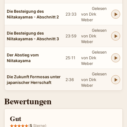
Gelesen
Die Besteigung des
23:33
von Dirk
Niitakayamas - Abschnitt 2
Weber
Gelesen
Die Besteigung des
23:59
von Dirk
Niitakayamas - Abschnitt 3
Weber
Gelesen
Der Abstieg vom
25:11
von Dirk
Niitakayama
Weber
Gelesen
Die Zukunft Formosas unter
2:36
von Dirk
japanischer Herrschaft
Weber
Bewertungen
Gut
(
5
Sterne)