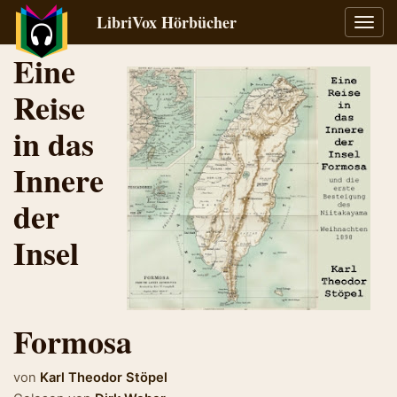
LibriVox Hörbücher
Navig
umsch
Eine
Reise
in das
Innere
der
Insel
Formosa
von
Karl Theodor Stöpel