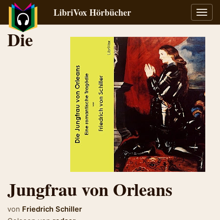
LibriVox Hörbücher
Navig
umsch
Die
Jungfrau von Orleans
von
Friedrich Schiller