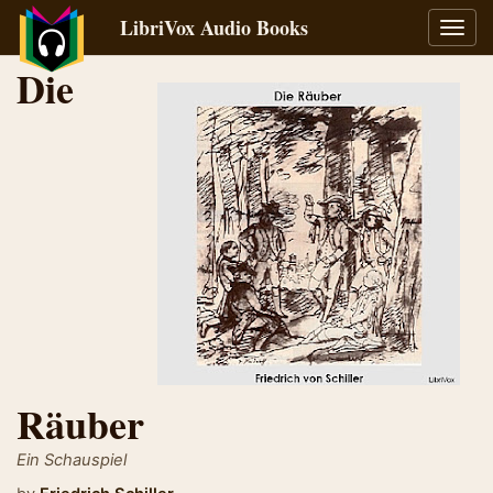
LibriVox Audio Books
Toggl
navig
Die
Räuber
Ein Schauspiel