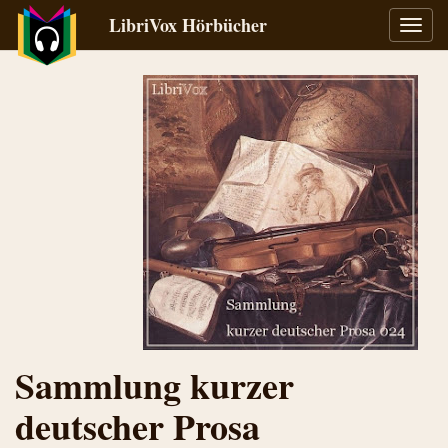
LibriVox Hörbücher
Navig
umsch
Sammlung kurzer
deutscher Prosa