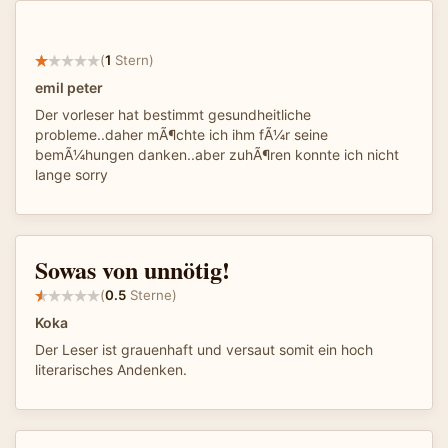
(
1
Stern)
emil peter
Der vorleser hat bestimmt gesundheitliche
probleme..daher mÃ¶chte ich ihm fÃ¼r seine
bemÃ¼hungen danken..aber zuhÃ¶ren konnte ich nicht
lange sorry
Sowas von unnötig!
(
0.5
Sterne)
Koka
Der Leser ist grauenhaft und versaut somit ein hoch
literarisches Andenken.