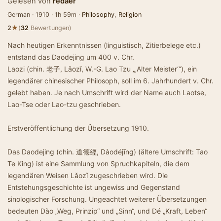
Gelesen von
redaer
German · 1910 · 1h 59m ·
Philosophy
,
Religion
★
2
(
32
Bewertungen)
Nach heutigen Erkenntnissen (linguistisch, Zitierbelege etc.)
entstand das Daodejing um 400 v. Chr.
Laozi (chin. 老子, Lǎozǐ, W.-G. Lao Tzu „‚Alter Meister‘“), ein
legendärer chinesischer Philosoph, soll im 6. Jahrhundert v. Chr.
gelebt haben. Je nach Umschrift wird der Name auch Laotse,
Lao-Tse oder Lao-tzu geschrieben.
Erstveröffentlichung der Übersetzung 1910.
Das Daodejing (chin. 道德經, Dàodéjīng) (ältere Umschrift: Tao
Te King) ist eine Sammlung von Spruchkapiteln, die dem
legendären Weisen Lǎozǐ zugeschrieben wird. Die
Entstehungsgeschichte ist ungewiss und Gegenstand
sinologischer Forschung. Ungeachtet weiterer Übersetzungen
bedeuten Dào „Weg, Prinzip“ und „Sinn“, und Dé „Kraft, Leben“