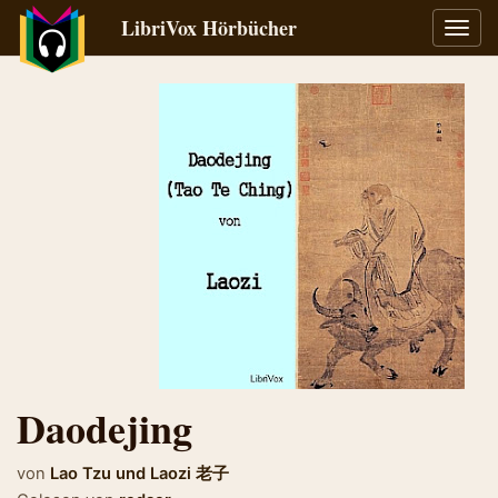
LibriVox Hörbücher
Navig
umsch
Daodejing
von
Lao Tzu
und
Laozi 老子