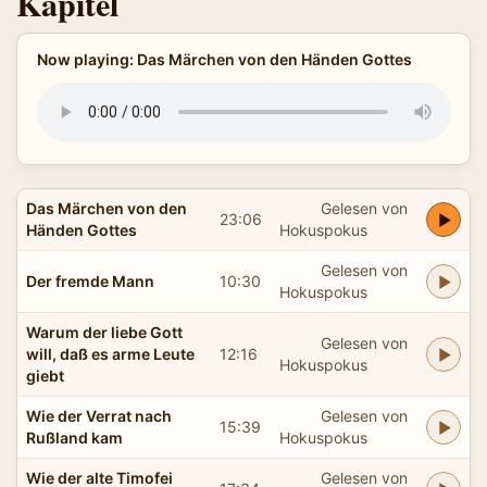
Kapitel
Now playing: Das Märchen von den Händen Gottes
Das Märchen von den
Gelesen von
23:06
Händen Gottes
Hokuspokus
Gelesen von
Der fremde Mann
10:30
Hokuspokus
Warum der liebe Gott
Gelesen von
will, daß es arme Leute
12:16
Hokuspokus
giebt
Wie der Verrat nach
Gelesen von
15:39
Rußland kam
Hokuspokus
Wie der alte Timofei
Gelesen von