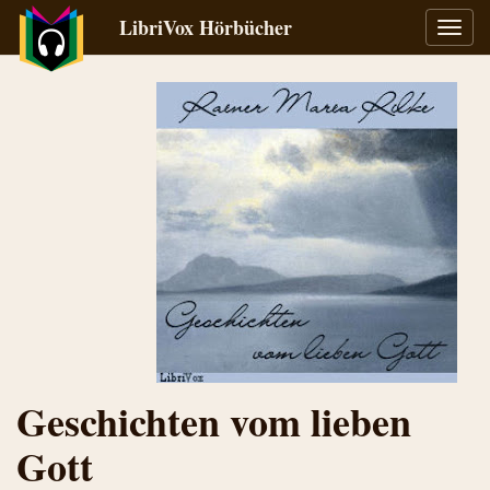
LibriVox Hörbücher
Navig
umsch
Geschichten vom lieben
Gott