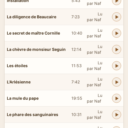
Installation
5:43
par Naf
Lu
La diligence de Beaucaire
7:23
par Naf
Lu
Le secret de maître Cornille
10:40
par Naf
Lu
La chèvre de monsieur Seguin
12:14
par Naf
Lu
Les étoiles
11:53
par Naf
Lu
L'Arlésienne
7:42
par Naf
Lu
La mule du pape
19:55
par Naf
Lu
Le phare des sanguinaires
10:31
par Naf
Lu