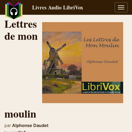
Livres Audio LibriVox
Bascu
la
Lettres
navig
de mon
moulin
par
Alphonse Daudet