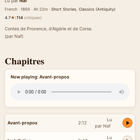
Lu par
Naf
French · 1866 · 4h 22m ·
Short Stories
,
Classics (Antiquity)
★
4.7
(
114
critiques)
Contes de Provence, d'Algérie et de Corse.
(par Naf)
Chapitres
Now playing: Avant-propos
Lu
Avant-propos
2:12
par Naf
Lu