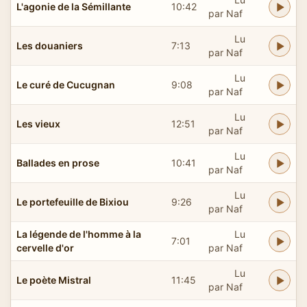
L'agonie de la Sémillante
10:42
par Naf
Lu
Les douaniers
7:13
par Naf
Lu
Le curé de Cucugnan
9:08
par Naf
Lu
Les vieux
12:51
par Naf
Lu
Ballades en prose
10:41
par Naf
Lu
Le portefeuille de Bixiou
9:26
par Naf
La légende de l'homme à la
Lu
7:01
cervelle d'or
par Naf
Lu
Le poète Mistral
11:45
par Naf