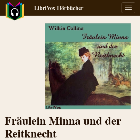
LibriVox Hörbücher
Navig
umsch
Fräulein Minna und der
Reitknecht