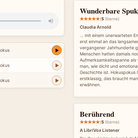
Wunderbare Spukg
(
5
Sterne)
Claudia Arnold
... mit einem unerwarteten 
erst einmal an das langsame
vergangener Jahrhunderte g
pokus
Menschen hatten damals noc
Aufmerksamkeitsspanne als w
pokus
man, wie dicht und emotiona
Geschichte ist. Hokuspokus l
erstklassig, das braucht man
pokus
erwähnen.
Berührend
(
5
Sterne)
A LibriVox Listener