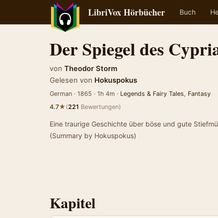
LibriVox Hörbücher
Buch
He
Der Spiegel des Cypri
von
Theodor Storm
Gelesen von
Hokuspokus
German · 1865 · 1h 4m ·
Legends & Fairy Tales
,
Fantasy
★
4.7
(
221
Bewertungen)
Eine traurige Geschichte über böse und gute Stiefmü
(Summary by Hokuspokus)
Kapitel