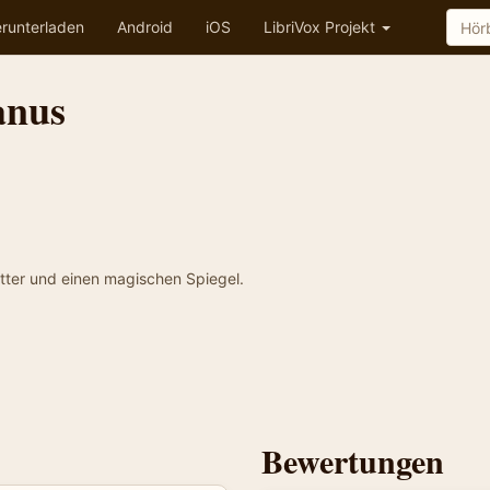
runterladen
Android
iOS
LibriVox Projekt
anus
tter und einen magischen Spiegel.
Bewertungen