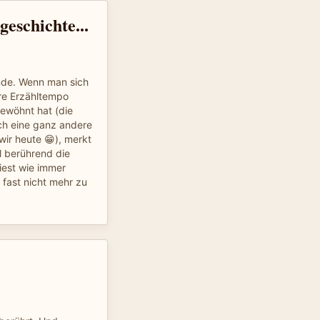
eschichte...
Ende. Wenn man sich
re Erzähltempo
ewöhnt hat (die
h eine ganz andere
ir heute 😁), merkt
l berührend die
iest wie immer
 fast nicht mehr zu