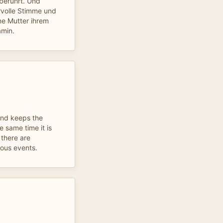
 berührt. Und
volle Stimme und
ine Mutter ihrem
amin.
and keeps the
e same time it is
 there are
lous events.