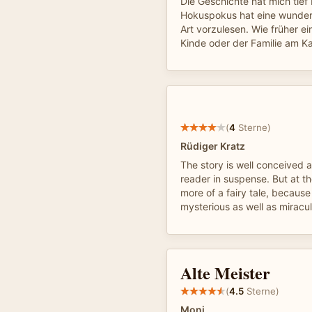
Die Geschichte hat mich tief
Hokuspokus hat eine wunder
Art vorzulesen. Wie früher e
Kinde oder der Familie am K
(
4
Sterne)
Rüdiger Kratz
The story is well conceived 
reader in suspense. But at th
more of a fairy tale, because
mysterious as well as miracu
Alte Meister
(
4.5
Sterne)
Moni