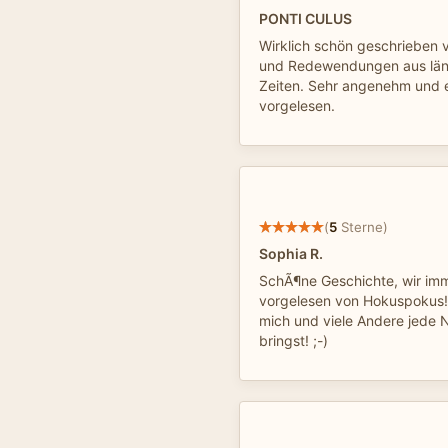
PONTI CULUS
Wirklich schön geschrieben 
und Redewendungen aus län
Zeiten. Sehr angenehm und 
vorgelesen.
(
5
Sterne)
Sophia R.
SchÃ¶ne Geschichte, wir imm
vorgelesen von Hokuspokus
mich und viele Andere jede N
bringst! ;-)