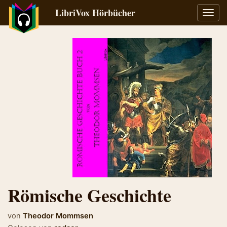
LibriVox Hörbücher
Navig
umsch
Römische Geschichte
von
Theodor Mommsen