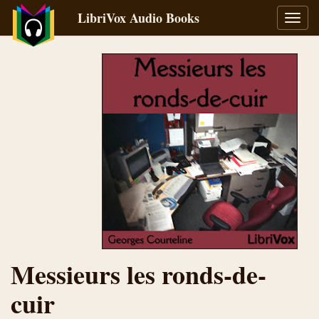
LibriVox Audio Books
Toggl
navig
Messieurs les ronds-de-
cuir