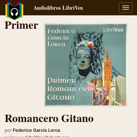
Audiolibros LibriVox
Alter
naveg
Primer
Romancero Gitano
por
Federico García Lorca