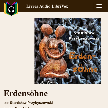
Livres Audio LibriVox
Bascu
la
navig
Erdensöhne
par
Stanisław Przybyszewski