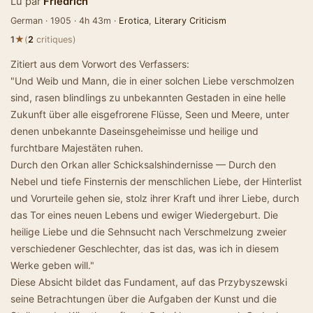
Lu par
Friedrich
German · 1905 · 4h 43m ·
Erotica
,
Literary Criticism
★
1
(
2
critiques)
Zitiert aus dem Vorwort des Verfassers:
"Und Weib und Mann, die in einer solchen Liebe verschmolzen
sind, rasen blindlings zu unbekannten Gestaden in eine helle
Zukunft über alle eisgefrorene Flüsse, Seen und Meere, unter
denen unbekannte Daseinsgeheimisse und heilige und
furchtbare Majestäten ruhen.
Durch den Orkan aller Schicksalshindernisse — Durch den
Nebel und tiefe Finsternis der menschlichen Liebe, der Hinterlist
und Vorurteile gehen sie, stolz ihrer Kraft und ihrer Liebe, durch
das Tor eines neuen Lebens und ewiger Wiedergeburt. Die
heilige Liebe und die Sehnsucht nach Verschmelzung zweier
verschiedener Geschlechter, das ist das, was ich in diesem
Werke geben will."
Diese Absicht bildet das Fundament, auf das Przybyszewski
seine Betrachtungen über die Aufgaben der Kunst und die