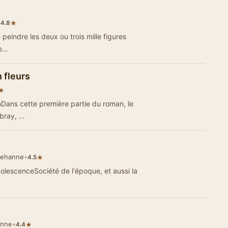
•
★
4.8
peindre les deux ou trois mille figures
 e…
n fleurs
★
ans cette première partie du roman, le
mbray, …
 Jehanne
•
★
4.5
olescenceSociété de l'époque, et aussi la
anne
•
★
4.4