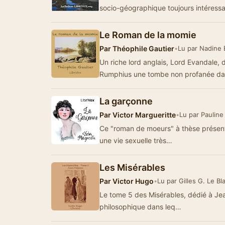
socio-géographique toujours intéress
Le Roman de la momie
Par
Théophile Gautier
•
Lu par Nadine 
Un riche lord anglais, Lord Evandale,
Rumphius une tombe non profanée dan
La garçonne
Par
Victor Margueritte
•
Lu par Pauline
Ce "roman de moeurs" à thèse prése
une vie sexuelle très…
Les Misérables
Par
Victor Hugo
•
Lu par Gilles G. Le Bl
Le tome 5 des Misérables, dédié à Jean
philosophique dans leq…