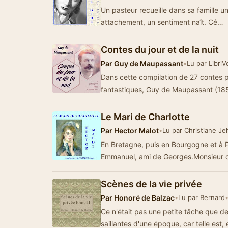
Un pasteur recueille dans sa famille u
attachement, un sentiment naît. Cé…
Contes du jour et de la nuit
Par
Guy de Maupassant
•
Lu par Libri
Dans cette compilation de 27 contes pa
fantastiques, Guy de Maupassant (1
Le Mari de Charlotte
Par
Hector Malot
•
Lu par Christiane J
En Bretagne, puis en Bourgogne et à Pa
Emmanuel, ami de Georges.Monsieur 
Scènes de la vie privée
Par
Honoré de Balzac
•
Lu par Bernard
Ce n'était pas une petite tâche que de 
saillantes d'une époque, car telle est,