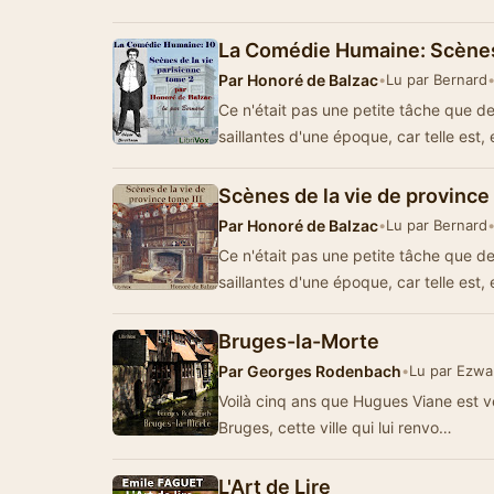
La Comédie Humaine: Scènes 
Par
Honoré de Balzac
•
Lu par Bernard
Ce n'était pas une petite tâche que de 
saillantes d'une époque, car telle est,
Scènes de la vie de province
Par
Honoré de Balzac
•
Lu par Bernard
Ce n'était pas une petite tâche que de 
saillantes d'une époque, car telle est,
Bruges-la-Morte
Par
Georges Rodenbach
•
Lu par Ezwa
Voilà cinq ans que Hugues Viane est veuf
Bruges, cette ville qui lui renvo…
L'Art de Lire