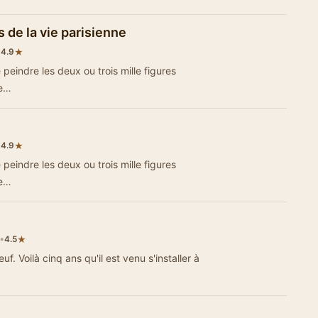
de la vie parisienne
•
★
4.9
peindre les deux ou trois mille figures
 e…
•
★
4.9
peindre les deux ou trois mille figures
 e…
•
★
4.5
. Voilà cinq ans qu'il est venu s'installer à