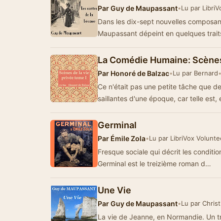
Par
Guy de Maupassant
•
Lu par Libri
Dans les dix-sept nouvelles composan
Maupassant dépeint en quelques trai
La Comédie Humaine: Scènes 
Par
Honoré de Balzac
•
Lu par Bernard
Ce n'était pas une petite tâche que de 
saillantes d'une époque, car telle est,
Germinal
Par
Émile Zola
•
Lu par LibriVox Volunte
Fresque sociale qui décrit les conditi
Germinal est le treizième roman d…
Une Vie
Par
Guy de Maupassant
•
Lu par Chris
La vie de Jeanne, en Normandie. Un t