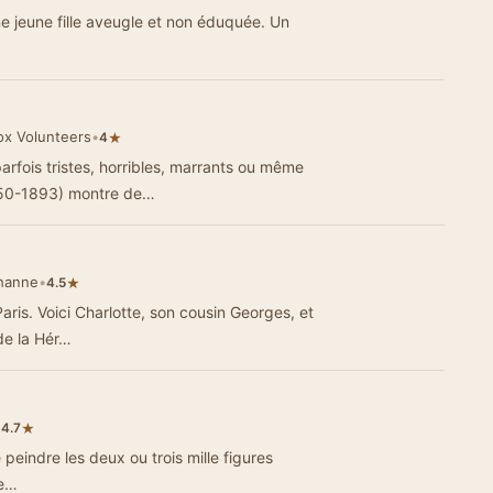
ne jeune fille aveugle et non éduquée. Un
Vox Volunteers
•
★
4
rfois tristes, horribles, marrants ou même
850-1893) montre de…
ehanne
•
★
4.5
ris. Voici Charlotte, son cousin Georges, et
de la Hér…
•
★
4.7
peindre les deux ou trois mille figures
 e…