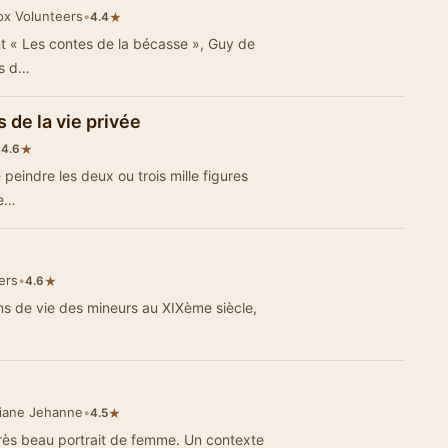
Vox Volunteers
•
★
4.4
t « Les contes de la bécasse », Guy de
ts d…
de la vie privée
•
★
4.6
peindre les deux ou trois mille figures
 e…
ers
•
★
4.6
ons de vie des mineurs au XIXème siècle,
tiane Jehanne
•
★
4.5
rès beau portrait de femme. Un contexte