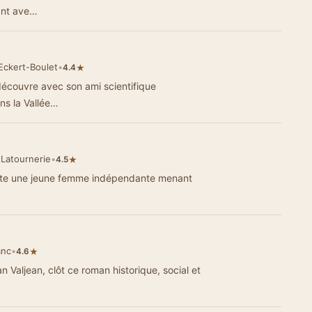
ant ave…
Eckert-Boulet
•
★
4.4
 découvre avec son ami scientifique
s la Vallée…
 Latournerie
•
★
4.5
nte une jeune femme indépendante menant
anc
•
★
4.6
 Valjean, clôt ce roman historique, social et