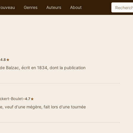
ouveau
Genres
Auteurs
About
•
★
4.8
e Balzac, écrit en 1834, dont la publication
ckert-Boulet
•
★
4.7
 veuf d'une mégère, fait lors d'une tournée