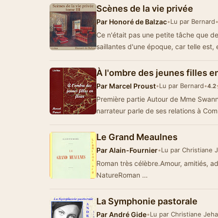
Scènes de la vie privée
Par
Honoré de Balzac
•
Lu par Bernard
Ce n'était pas une petite tâche que de 
saillantes d'une époque, car telle est,
À l'ombre des jeunes filles e
Par
Marcel Proust
•
Lu par Bernard
•
4.2
Première partie Autour de Mme SwannD
narrateur parle de ses relations à Co
Le Grand Meaulnes
Par
Alain-Fournier
•
Lu par Christiane
Roman très célèbre.Amour, amitiés, ad
NatureRoman …
La Symphonie pastorale
Par
André Gide
•
Lu par Christiane Jeh