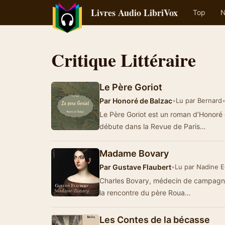
Livres Audio LibriVox
Top
N
Critique Littéraire
Le Père Goriot
Par
Honoré de Balzac
•
Lu par Bernard
Le Père Goriot est un roman d’Honoré d
débute dans la Revue de Paris…
Madame Bovary
Par
Gustave Flaubert
•
Lu par Nadine E
Charles Bovary, médecin de campagne,
la rencontre du père Roua…
Les Contes de la bécasse