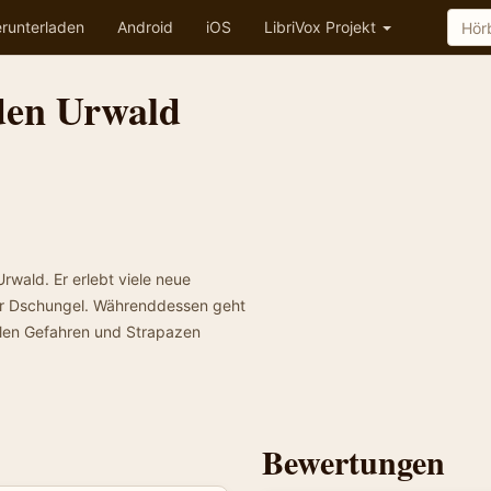
runterladen
Android
iOS
LibriVox Projekt
den Urwald
rwald. Er erlebt viele neue
er Dschungel. Währenddessen geht
vielen Gefahren und Strapazen
Bewertungen