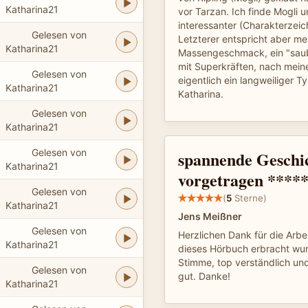
Katharina21
vor Tarzan. Ich finde Mogli
interessanter (Charakterzeic
Gelesen von
Letzterer entspricht aber m
Katharina21
Massengeschmack, ein "sau
mit Superkräften, nach mei
Gelesen von
eigentlich ein langweiliger T
Katharina21
Katharina.
Gelesen von
Katharina21
Gelesen von
spannende Geschich
Katharina21
vorgetragen ****
Gelesen von
(
5
Sterne)
Katharina21
Jens Meißner
Gelesen von
Herzlichen Dank für die Arbe
Katharina21
dieses Hörbuch erbracht w
Stimme, top verständlich un
Gelesen von
gut. Danke!
Katharina21