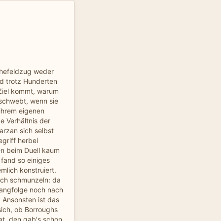
hefeldzug weder
d trotz Hunderten
Ziel kommt, warum
 schwebt, wenn sie
ihrem eigenen
e Verhältnis der
arzan sich selbst
riff herbei
en beim Duell kaum
h fand so einiges
mlich konstruiert.
och schmunzeln: da
Rangfolge noch nach
. Ansonsten ist das
sich, ob Borroughs
hat, den gab's schon