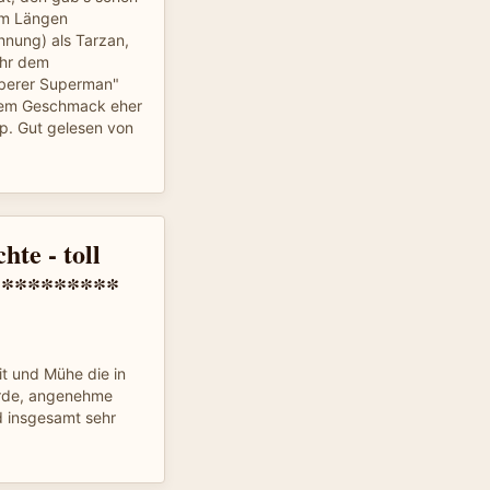
 um Längen
hnung) als Tarzan,
ehr dem
berer Superman"
nem Geschmack eher
yp. Gut gelesen von
te - toll
**********
it und Mühe die in
urde, angenehme
d insgesamt sehr