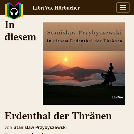
LibriVox Hörbücher
Navig
umsch
In
diesem
Erdenthal der Thränen
von
Stanisław Przybyszewski