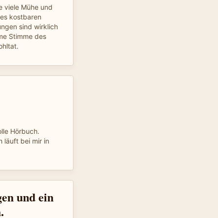
ie viele Mühe und
ses kostbaren
ngen sind wirklich
hme Stimme des
ohltat.
olle Hörbuch.
läuft bei mir in
gen und ein
.