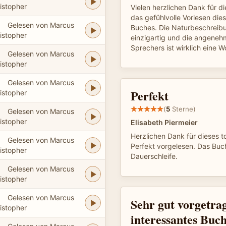
istopher
Vielen herzlichen Dank für d
das gefühlvolle Vorlesen die
Gelesen von Marcus
Buches. Die Naturbeschreibu
istopher
einzigartig und die angene
Sprechers ist wirklich eine W
Gelesen von Marcus
istopher
Gelesen von Marcus
Perfekt
istopher
(
5
Sterne)
Gelesen von Marcus
istopher
Elisabeth Piermeier
Herzlichen Dank für dieses t
Gelesen von Marcus
Perfekt vorgelesen. Das Buch 
istopher
Dauerschleife.
Gelesen von Marcus
istopher
Gelesen von Marcus
Sehr gut vorgetra
istopher
interessantes Buch