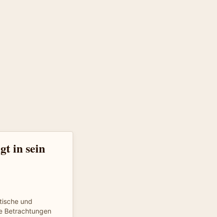
gt in sein
tische und
he Betrachtungen