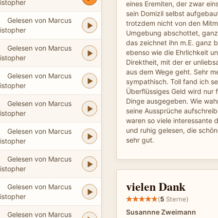
istopher
eines Eremiten, der zwar ei
sein Domizil selbst aufgebaut
Gelesen von Marcus
trotzdem nicht von den Mitm
istopher
Umgebung abschottet, ganz 
das zeichnet ihn m.E. ganz 
Gelesen von Marcus
ebenso wie die Ehrlichkeit u
istopher
Direktheit, mit der er unlie
aus dem Wege geht. Sehr me
Gelesen von Marcus
sympathisch. Toll fand ich s
istopher
Überflüssiges Geld wird nur f
Dinge ausgegeben. Wie wahr
Gelesen von Marcus
seine Aussprüche aufschrei
istopher
waren so viele interessante 
und ruhig gelesen, die schö
Gelesen von Marcus
sehr gut.
istopher
Gelesen von Marcus
istopher
vielen Dank
Gelesen von Marcus
istopher
(
5
Sterne)
Susannne Zweimann
Gelesen von Marcus