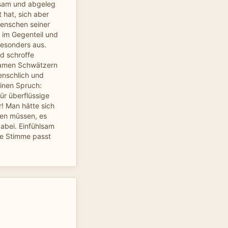
nsam und abgeleg
 hat, sich aber
enschen seiner
im Gegenteil und
besonders aus.
nd schroffe
bsamen Schwätzern
nschlich und
einen Spruch:
ür überflüssige
! Man hätte sich
ben müssen, es
dabei. Einfühlsam
ne Stimme passt