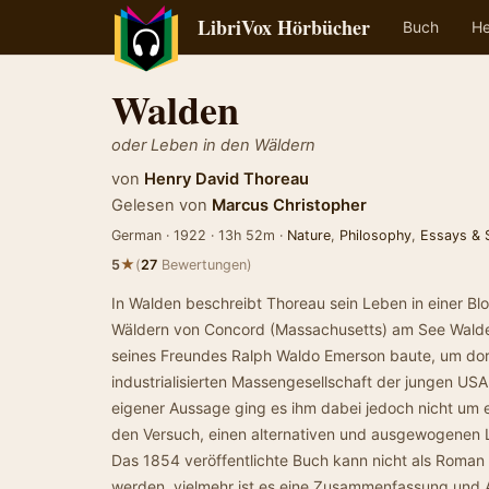
LibriVox Hörbücher
Buch
He
Walden
oder Leben in den Wäldern
von
Henry David Thoreau
Gelesen von
Marcus Christopher
German · 1922 · 13h 52m ·
Nature
,
Philosophy
,
Essays & 
★
5
(
27
Bewertungen)
In Walden beschreibt Thoreau sein Leben in einer Blo
Wäldern von Concord (Massachusetts) am See Wald
seines Freundes Ralph Waldo Emerson baute, um dort
industrialisierten Massengesellschaft der jungen U
eigener Aussage ging es ihm dabei jedoch nicht um e
den Versuch, einen alternativen und ausgewogenen Le
Das 1854 veröffentlichte Buch kann nicht als Roman
werden, vielmehr ist es eine Zusammenfassung und 