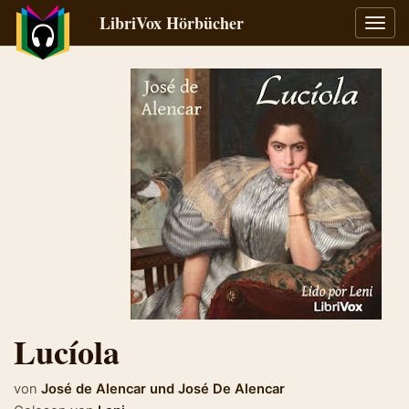
LibriVox Hörbücher
Navig
umsch
Lucíola
von
José de Alencar
und
José De Alencar