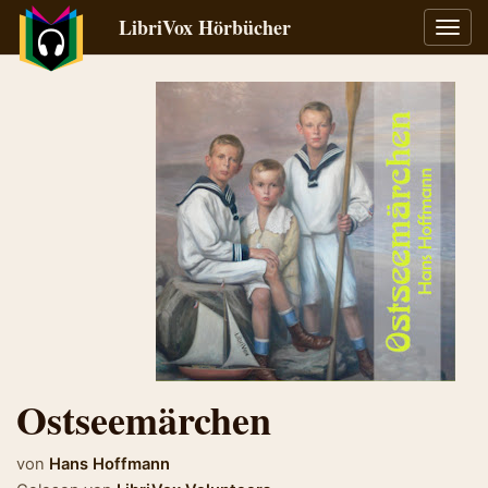
LibriVox Hörbücher
Navig
umsch
Ostseemärchen
von
Hans Hoffmann