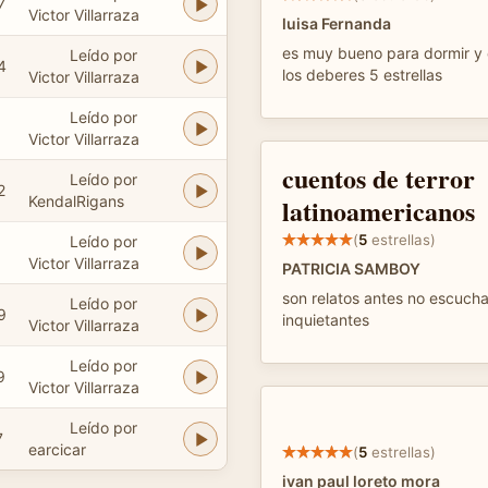
7
Victor Villarraza
luisa Fernanda
es muy bueno para dormir y 
Leído por
4
los deberes 5 estrellas
Victor Villarraza
Leído por
Victor Villarraza
cuentos de terror
Leído por
2
KendalRigans
latinoamericanos
(
5
estrellas)
Leído por
Victor Villarraza
PATRICIA SAMBOY
son relatos antes no escuch
Leído por
9
inquietantes
Victor Villarraza
Leído por
9
Victor Villarraza
Leído por
7
earcicar
(
5
estrellas)
ivan paul loreto mora