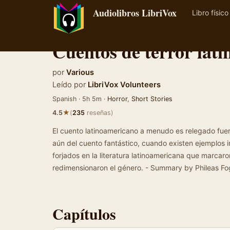
Audiolibros LibriVox
Libro físico
Cuentos de terror lat
por
Various
Leído por
LibriVox Volunteers
Spanish · 5h 5m ·
Horror
,
Short Stories
★
4.5
(
235
reseñas)
El cuento latinoamericano a menudo es relegado fuera
aún del cuento fantástico, cuando existen ejemplos 
forjados en la literatura latinoamericana que marcar
redimensionaron el género. - Summary by Phileas F
Capítulos