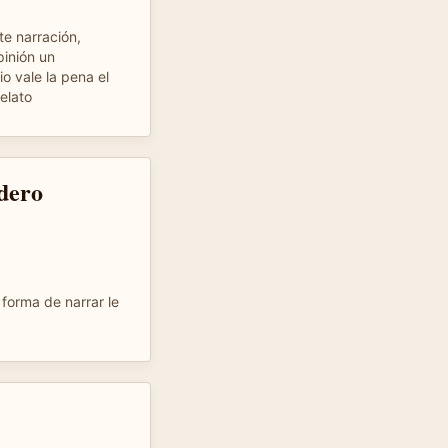
te narración,
pinión un
o vale la pena el
elato
dero
 forma de narrar le