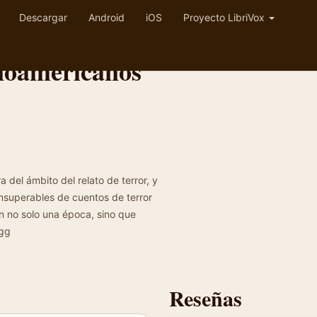
Descargar
Android
iOS
Proyecto LibriVox
inoamericanos
 del ámbito del relato de terror, y
insuperables de cuentos de terror
on no solo una época, sino que
ogg
Reseñas