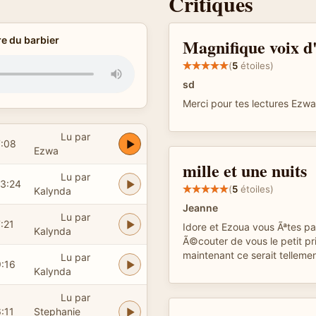
Critiques
re du barbier
Magnifique voix 
(
5
étoiles)
sd
Merci pour tes lectures Ezwa
Lu par
7:08
Ezwa
mille et une nuits
Lu par
13:24
(
5
étoiles)
Kalynda
Jeanne
Lu par
:21
Idore et Ezoua vous Ãªtes par
Kalynda
Ã©couter de vous le petit pr
maintenant ce serait tellement
Lu par
9:16
Kalynda
Lu par
:11
Stephanie