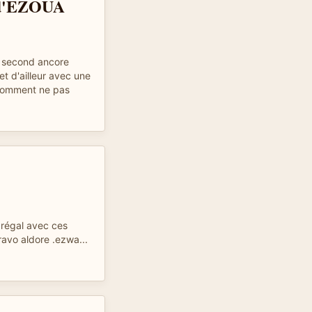
e d'EZOUA
e second ancore
et d'ailleur avec une
comment ne pas
e régal avec ces
ravo aldore .ezwa...