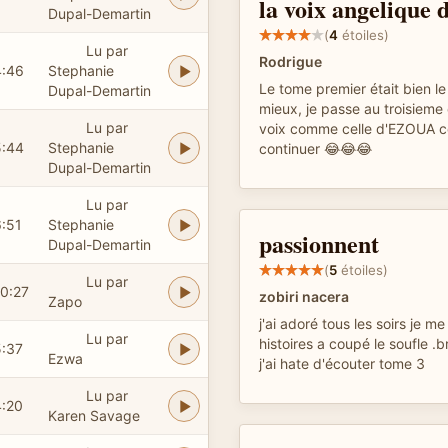
la voix angeliqu
Dupal-Demartin
(
4
étoiles)
Lu par
Rodrigue
4:46
Stephanie
Le tome premier était bien l
Dupal-Demartin
mieux, je passe au troisieme 
Lu par
voix comme celle d'EZOUA 
5:44
Stephanie
continuer 😂😂😂
Dupal-Demartin
Lu par
6:51
Stephanie
passionnent
Dupal-Demartin
(
5
étoiles)
Lu par
10:27
zobiri nacera
Zapo
j'ai adoré tous les soirs je m
Lu par
histoires a coupé le soufle .b
5:37
Ezwa
j'ai hate d'écouter tome 3
Lu par
4:20
Karen Savage