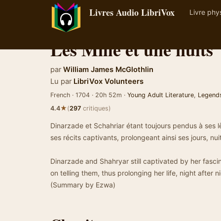
Livres Audio LibriVox
Livre phy
Les Mille et une nuits
par
William James McGlothlin
Lu par
LibriVox Volunteers
French · 1704 · 20h 52m ·
Young Adult Literature
,
Legends
★
4.4
(
297
critiques)
Dinarzade et Schahriar étant toujours pendus à ses l
ses récits captivants, prolongeant ainsi ses jours, nui
Dinarzade and Shahryar still captivated by her fasc
on telling them, thus prolonging her life, night after n
(Summary by Ezwa)