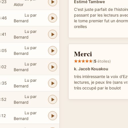
9:23
Estimé Tambwe
Aldor
C'est juste parfait de l'histo
Lu par
passant par les lecteurs ave
6:46
Bernard
le tome premier fut un énorme
oreilles
Lu par
8:41
Bernard
Lu par
6:05
Merci
Bernard
(
5
étoiles)
Lu par
7:02
k. Jacob Kouakou
Bernard
très intéressante la voix d'E
Lu par
lectures, je peux lire (sans 
4:35
Bernard
très occupé par le boulot
Lu par
7:52
Bernard
Lu par
:12
Bernard