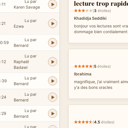
lecture trop rapid
Lu par
:11
Karen Savage
(
3
étoiles)
Khadidja Seddiki
Lu par
:21
bonjour vos lectures sont vr
Ezwa
dommage bien cordialement
Lu par
10:59
Bernard
Lu par
:12
Raphaël
(
5
étoiles)
Badawi
Ibrahima
Lu par
8:39
magnifique, j'ai vraiment aimé
Bernard
y'a des bons oracles
Lu par
7:24
Bernard
Lu par
7:29
Bernard
(
4.5
étoiles)
Lu par