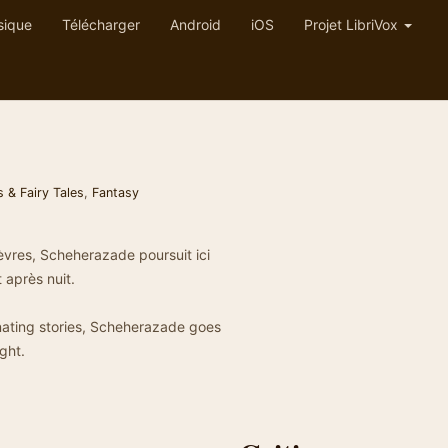
sique
Télécharger
Android
iOS
Projet LibriVox
 & Fairy Tales
,
Fantasy
èvres, Scheherazade poursuit ici
t après nuit.
inating stories, Scheherazade goes
ight.