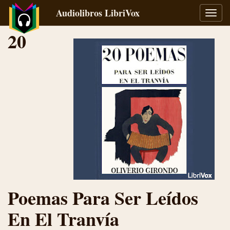
Audiolibros LibriVox
Alter
naveg
20
Poemas Para Ser Leídos
En El Tranvía