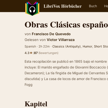
LibriVox Hörbücher
Buch
He
Obras Clásicas españo
von
Francisco De Quevedo
Gelesen von
Victor Villarraza
Spanish · 2h 22m ·
Classics (Antiquity)
,
Humor
,
Short Sto
★
4.3
(
87
Bewertungen)
Esta recopilación se publicó en 1865 bajo el nombre 
incluye: El marido engañado de Giovanni Boccaccio (
Decameron); La tía fingida de Miguel de Cervantes 
discutida) y La casa de locos de amor de Francisc
Fogg
Kapitel