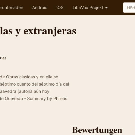
runterladen
Android
iOS
LibriVox Projekt
las y extranjeras
ries
de Obras clásicas y en ella se
séptimo cuento del séptimo día del
Saavedra (autoría aún hoy
o de Quevedo - Summary by Phileas
Bewertungen