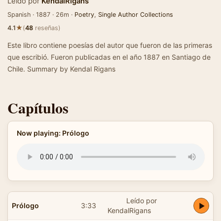
Leído por
KendalRigans
Spanish · 1887 · 26m ·
Poetry
,
Single Author Collections
★
4.1
(
48
reseñas)
Este libro contiene poesías del autor que fueron de las primeras
que escribió. Fueron publicadas en el año 1887 en Santiago de
Chile. Summary by Kendal Rigans
Capítulos
Now playing: Prólogo
Leído por
Prólogo
3:33
KendalRigans