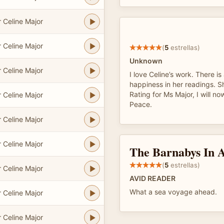
 Celine Major
 Celine Major
(
5
estrellas)
Unknown
 Celine Major
I love Celine’s work. There i
happiness in her readings. S
Rating for Ms Major, I will no
 Celine Major
Peace.
 Celine Major
 Celine Major
The Barnabys In 
(
5
estrellas)
 Celine Major
AVID READER
What a sea voyage ahead.
 Celine Major
 Celine Major