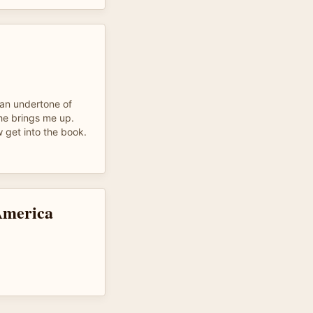
s an undertone of
he brings me up.
w get into the book.
America