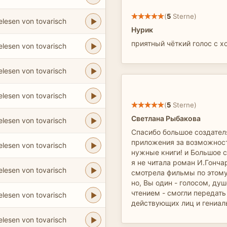
(
5
Sterne)
elesen von tovarisch
Нурик
приятный чёткий голос с 
elesen von tovarisch
elesen von tovarisch
elesen von tovarisch
(
5
Sterne)
Светлана Рыбакова
elesen von tovarisch
Спасибо большое создател
приложения за возможнос
elesen von tovarisch
нужные книги! и Большое 
я не читала роман И.Гонча
elesen von tovarisch
смотрела фильмы по этому
но, Вы один - голосом, д
чтением - смогли передат
elesen von tovarisch
действующих лиц и гениал
elesen von tovarisch