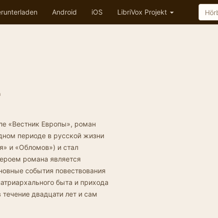
runterladen
Android
iOS
LibriVox Projekt
n
ле «Вестник Европы», роман
дном периоде в русской жизни
» и «Обломов») и стал
Героем романа является
сновные события повествования
патриархального быта и прихода
 течение двадцати лет и сам