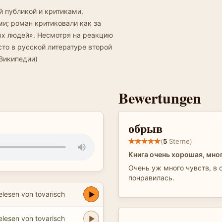
 публикой и критиками.
и; роман критиковали как за
вых людей». Несмотря на реакцию
то в русской литературе второй
 Википедии)
Bewertungen
обрыв
(
5
Sterne)
Книга очень хорошая, мног
Очень уж много чувств, в 
понравилась.
elesen von tovarisch
elesen von tovarisch