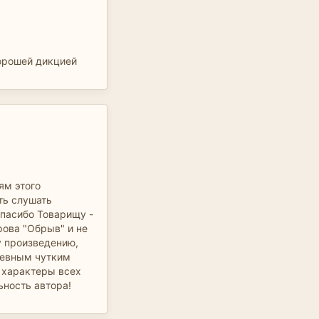
хорошей дикцией
ям этого
ть слушать
спасибо Товарищу -
рова "Обрыв" и не
 произведению,
ушевным чутким
ь характеры всех
ьность автора!