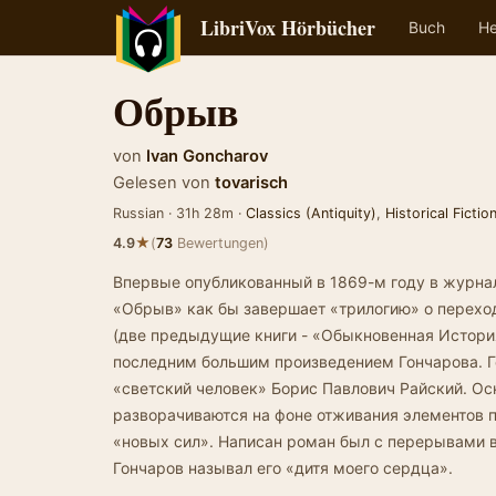
LibriVox Hörbücher
Buch
He
Обрыв
von
Ivan Goncharov
Gelesen von
tovarisch
Russian · 31h 28m ·
Classics (Antiquity)
,
Historical Fictio
★
4.9
(
73
Bewertungen)
Впервые опубликованный в 1869-м году в журна
«Обрыв» как бы завершает «трилогию» о перехо
(две предыдущие книги - «Обыкновенная История
последним большим произведением Гончарова. 
«светский человек» Борис Павлович Райский. О
разворачиваются на фоне отживания элементов 
«новых сил». Написан роман был с перерывами в
Гончаров называл его «дитя моего сердца».