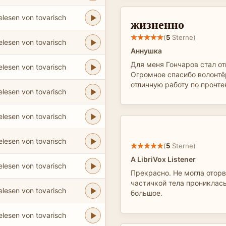
elesen von tovarisch
жизненно
(
5
Sterne)
elesen von tovarisch
Аннушка
Для меня Гончаров стал о
elesen von tovarisch
Огромное спасибо волонтё
отличную работу по прочте
elesen von tovarisch
elesen von tovarisch
elesen von tovarisch
(
5
Sterne)
A LibriVox Listener
elesen von tovarisch
Прекрасно. Не могла отор
частичкой тела прониклась
elesen von tovarisch
большое.
elesen von tovarisch