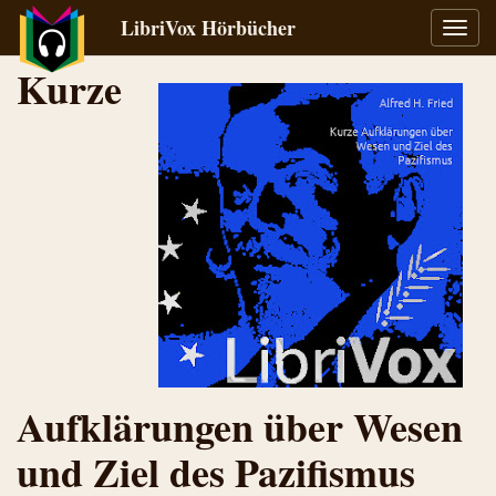
LibriVox Hörbücher
Navig
umsch
Kurze
Aufklärungen über Wesen
und Ziel des Pazifismus