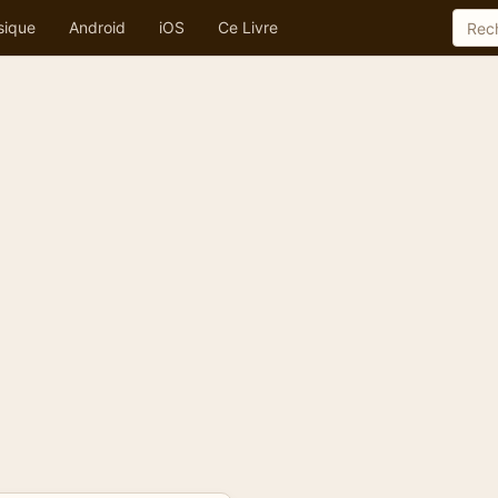
sique
Android
iOS
Ce Livre