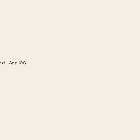
oid
|
App iOS