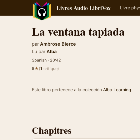
Livres Audio LibriVox
Livre phy
La ventana tapiada
par
Ambrose Bierce
Lu par
Alba
Spanish · 20:42
★
5
(
1
critique)
Este libro pertenece a la colecciòn
Alba Learning
.
Chapitres