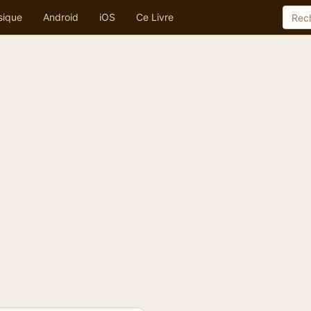
sique
Android
iOS
Ce Livre