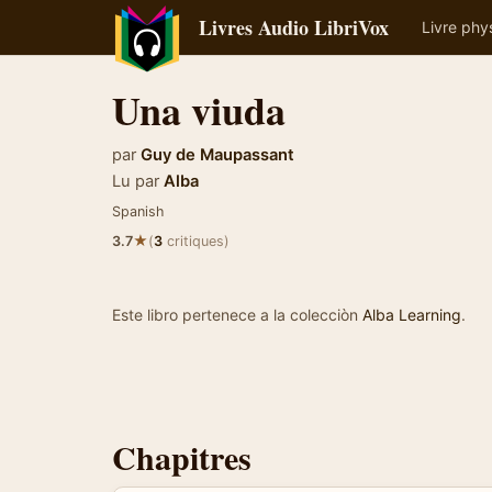
Livres Audio LibriVox
Livre phy
Una viuda
par
Guy de Maupassant
Lu par
Alba
Spanish
★
3.7
(
3
critiques)
Este libro pertenece a la colecciòn
Alba Learning
.
Chapitres