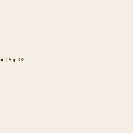
oid
|
App iOS