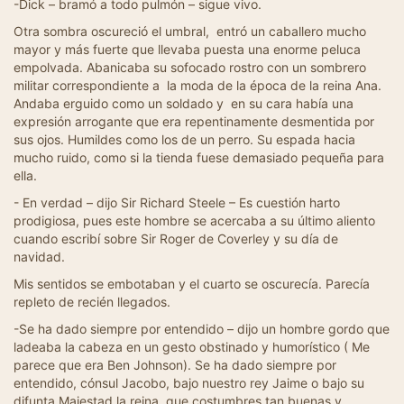
-Dick – bramó a todo pulmón – sigue vivo.
Otra sombra oscureció el umbral, entró un caballero mucho
mayor y más fuerte que llevaba puesta una enorme peluca
empolvada. Abanicaba su sofocado rostro con un sombrero
militar correspondiente a la moda de la época de la reina Ana.
Andaba erguido como un soldado y en su cara había una
expresión arrogante que era repentinamente desmentida por
sus ojos. Humildes como los de un perro. Su espada hacia
mucho ruido, como si la tienda fuese demasiado pequeña para
ella.
- En verdad – dijo Sir Richard Steele – Es cuestión harto
prodigiosa, pues este hombre se acercaba a su último aliento
cuando escribí sobre Sir Roger de Coverley y su día de
navidad.
Mis sentidos se embotaban y el cuarto se oscurecía. Parecía
repleto de recién llegados.
-Se ha dado siempre por entendido – dijo un hombre gordo que
ladeaba la cabeza en un gesto obstinado y humorístico ( Me
parece que era Ben Johnson). Se ha dado siempre por
entendido, cónsul Jacobo, bajo nuestro rey Jaime o bajo su
difunta Majestad la reina, que costumbres tan buenas y