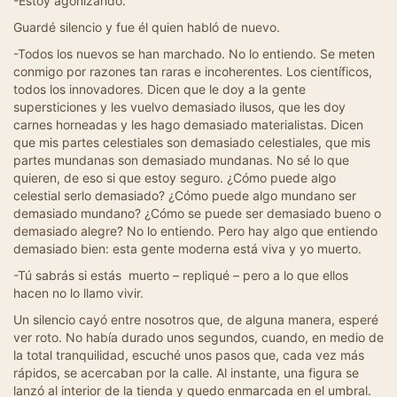
-Estoy agonizando.
Guardé silencio y fue él quien habló de nuevo.
-Todos los nuevos se han marchado. No lo entiendo. Se meten
conmigo por razones tan raras e incoherentes. Los científicos,
todos los innovadores. Dicen que le doy a la gente
supersticiones y les vuelvo demasiado ilusos, que les doy
carnes horneadas y les hago demasiado materialistas. Dicen
que mis partes celestiales son demasiado celestiales, que mis
partes mundanas son demasiado mundanas. No sé lo que
quieren, de eso si que estoy seguro. ¿Cómo puede algo
celestial serlo demasiado? ¿Cómo puede algo mundano ser
demasiado mundano? ¿Cómo se puede ser demasiado bueno o
demasiado alegre? No lo entiendo. Pero hay algo que entiendo
demasiado bien: esta gente moderna está viva y yo muerto.
-Tú sabrás si estás muerto – repliqué – pero a lo que ellos
hacen no lo llamo vivir.
Un silencio cayó entre nosotros que, de alguna manera, esperé
ver roto. No había durado unos segundos, cuando, en medio de
la total tranquilidad, escuché unos pasos que, cada vez más
rápidos, se acercaban por la calle. Al instante, una figura se
lanzó al interior de la tienda y quedo enmarcada en el umbral.