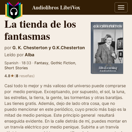
Audiolibros LibriVox
Alter
naveg
La tienda de los
fantasmas
por
G. K. Chesterton
y
G.K.Chesterton
Leído por
Alba
Spanish · 18:33 ·
Fantasy
,
Gothic Fiction
,
Short Stories
★
4.8
(
8
reseñas)
Casi todo lo mejor y más valioso del universo puede comprarse
por medio penique. Exceptuando, por supuesto, el sol, la luna,
las estrellas, la tierra, la gente, las tormentas y otras baratijas.
Las tienes gratis. Además, dejo de lado otra cosa, que no
puedo mencionar en este periódico, cuyo precio más bajo es la
mitad de medio penique. Este principio general resultará
enseguida evidente. En la calle detrás de mí, puedes montar en
un tranvía eléctrico por medio penique. Subirte a un tranvía