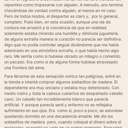
repentino como tropezarse con alguien. A menudo, uno termina
chocándose de verdad contra alguien, al menos en mi caso.
Pero de todos modos, el despertar es claro y, por lo general,
completo. Pues bien, en esta ocasión, aunque una ola de
cordura me arrastró a la conciencia de que en realidad
solamente estaba mirando una humilde y diminuta juguetería,
de alguna extraña manera la curación no parecía ser definitiva.
Algo que no podía controlar seguía diciéndome que me había
adentrado en una atmósfera extraña, o que había hecho algo
raro. Me sentía como si hubiese obrado un milagro o cometido
un pecado. Era como si de alguna forma hubiese atravesado
una frontera del alma.
Para librarme de esta sensación onírica tan peligrosa, entré en
la tienda e intenté comprar algunos soldaditos de madera. El
dependiente era muy anciano y estaba muy deteriorado. Con
medio rostro y toda la cabeza cubiertos de despeinado cabello
cano. Un cabello tan increíblemente blanco que parecía
artificial. Y aunque parecía senil y enfermo no se reflejaba
sufrimiento en sus ojos. Era como si, poco a poco, se estuviese
quedando dormido en una decadencia amable. Me dio los
soldaditos de madera pero, cuando coloqué el dinero sobre el
mostrador, aparentó no verlo en un primer momento. Parpadeó