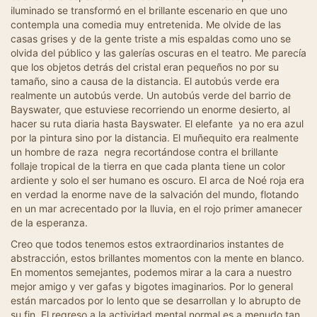
iluminado se transformó en el brillante escenario en que uno
contempla una comedia muy entretenida. Me olvide de las
casas grises y de la gente triste a mis espaldas como uno se
olvida del público y las galerías oscuras en el teatro. Me parecía
que los objetos detrás del cristal eran pequeños no por su
tamaño, sino a causa de la distancia. El autobús verde era
realmente un autobús verde. Un autobús verde del barrio de
Bayswater, que estuviese recorriendo un enorme desierto, al
hacer su ruta diaria hasta Bayswater. El elefante ya no era azul
por la pintura sino por la distancia. El muñequito era realmente
un hombre de raza negra recortándose contra el brillante
follaje tropical de la tierra en que cada planta tiene un color
ardiente y solo el ser humano es oscuro. El arca de Noé roja era
en verdad la enorme nave de la salvación del mundo, flotando
en un mar acrecentado por la lluvia, en el rojo primer amanecer
de la esperanza.
Creo que todos tenemos estos extraordinarios instantes de
abstracción, estos brillantes momentos con la mente en blanco.
En momentos semejantes, podemos mirar a la cara a nuestro
mejor amigo y ver gafas y bigotes imaginarios. Por lo general
están marcados por lo lento que se desarrollan y lo abrupto de
su fin. El regreso a la actividad mental normal es a menudo tan