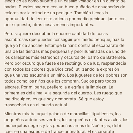
eléctrico es como subirte a un castillo volador en un cuento de
hadas. Puedes hacerte con un buen puñado de chucherías de
colores por la mitad de un penique. También tienes la
oportunidad de leer este articulo por medio penique, junto con,
por supuesto, otras cosas menos importantes.
Pero si quiere descubrir la enorme cantidad de cosas
asombrosas que puedes conseguir por medio penique, haz lo
que yo hice anoche. Estampé la nariz contra el escaparate de
una de las tiendas más pequeñas y peor iluminadas de uno de
los callejones más estrechos y oscuros del barrio de Battersea.
Pero por oscuro que fuese ese rectángulo de luz, resplandecía
con todos los colores que Dios creó, utilizando la expresión
que una vez escuché a un niño. Los juguetes de los pobres son
todos como los niños que los compran. Sucios pero todos
alegres. Por mi parte, prefiero la alegría a la limpieza. La
primera es del alma y la segunda del cuerpo. Les ruego que
me disculpen, es que soy demócrata. Sé que estoy
trasnochado en el mundo actual.
Mientras miraba aquel palacio de maravillas liliputienses, los
pequeños autobuses verdes, los pequeños elefantes azules, los
muñequitos negros y las pequeñas arcas de Noé rojas, debí
caer en una especie de trance antinatural. El escaparate