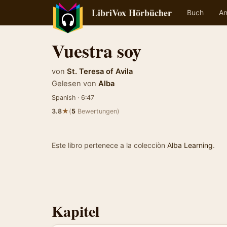
LibriVox Hörbücher
Buch
An
Vuestra soy
von
St. Teresa of Avila
Gelesen von
Alba
Spanish · 6:47
★
3.8
(
5
Bewertungen)
Este libro pertenece a la colecciòn
Alba Learning
.
Kapitel