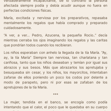
verdaderamente incapacitante, de lo contrario la persona
afectada siempre podía y debía acudir aunque no fuera en
perfectas condiciones físicas.
María, excitada y nerviosa por los preparativos, repasaba
mentalmente los regalos que había comprado y preparado
cuidadosamente.
“A ver, a ver... Pedro, Azucena, la pequeña Rocio..” decía
mientras cerraba los ojos imaginando los regalos y las caritas
que pondrían todos cuando los recibieran.
Los niños esperaban con anhelo la llegada de la tía María. “Ay,
ay, la tía María” Siempre tan nerviosa, tan charlatana y tan
cariñosa, tanto que los niños deseaban y temían por igual sus
abrazos y sus besos. Más que abrazarlos los apretujaba y
besuqueaba sin cesar, y los niños, los mayorcitos, intentaban
zafarse de ellos poniendo un poco los codos por delante a
modo de parapeto, pero ni por esas se zafaban de los
apretujones de la tía Maria.
***
La mujer, tendida en el banco, se encogía como podía
intentando que el calor, el poco que le quedaba en su cuerpo