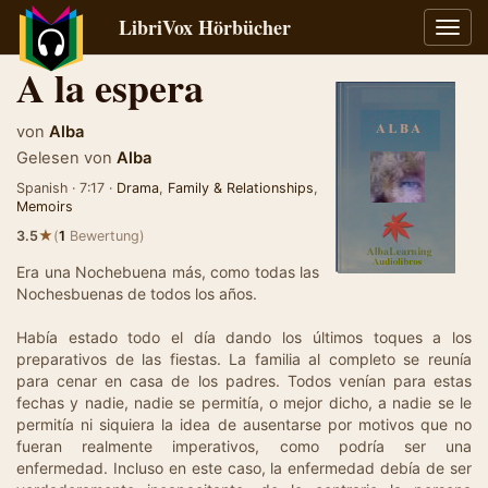
LibriVox Hörbücher
Navig
umsch
A la espera
von
Alba
Gelesen von
Alba
Spanish · 7:17 ·
Drama
,
Family & Relationships
,
Memoirs
★
3.5
(
1
Bewertung)
Era una Nochebuena más, como todas las
Nochesbuenas de todos los años.
Había estado todo el día dando los últimos toques a los
preparativos de las fiestas. La familia al completo se reunía
para cenar en casa de los padres. Todos venían para estas
fechas y nadie, nadie se permitía, o mejor dicho, a nadie se le
permitía ni siquiera la idea de ausentarse por motivos que no
fueran realmente imperativos, como podría ser una
enfermedad. Incluso en este caso, la enfermedad debía de ser