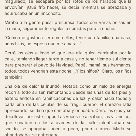
magullado, se escapara por los rotos de los harapos que la
envolvían. ¡Qué frío hace!, se decía mientras se abrazaba y
acurrucaba en un rinconcito.
Miraba a la gente pasar presurosa, todos con varias bolsas en
la mano, seguramente regalos o comidas para la noche.
“Como me gustaría ser como ellos, tener una familia, una casa,
unos hijos, un esposo que me amara...”
Cerró los ojos e imaginó que era ella quien caminaba por la
calle, temiendo llegar tarde a casa y no tener tiempo suficiente
para preparar el pavo de Navidad. Papá, mamá, sus hermanos,
todos, todos vendrían esta noche. ¿Y los niños? ¡Claro, los niños
también!
Una ola de calor la inundó. Notaba como un halo de energía
recorría todo su ser, remontando desde las uñas de los pies y
extendiéndose en ramificaciones de luz y calor hacia todas y
cada una de las células de su frágil cuerpo. El corazón latía
apresurado, se diría que cantaba y brincaba. Cerró los ojos y se
dejó llevar por este sopor. Las voces se alejaban, los villancicos
que sonaban en los altavoces de la calle ralentizaban su
sonido, se apagaba, poco a poco, poco a poco. María se
abandonaba, se entregaba...