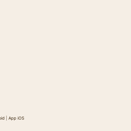
oid
|
App iOS