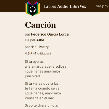
Livres Audio LibriVox
Livre phy
Canción
par
Federico García Lorca
Lu par
Alba
Spanish ·
Poetry
★
4.5
(
4
critiques)
Si tú oyeras
a la amarga adelfa sollozar,
¿qué harías amor mío?
¡Suspirar!
Si tú vieras que la luz
te llama cuando se va,
¿qué harías, amor mío?
Pensaría en el mar.
Si yo te dijera un día,