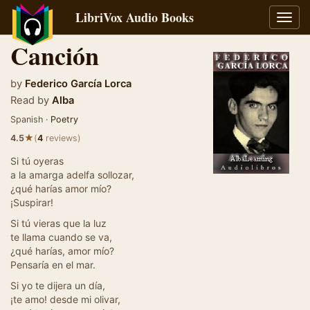
LibriVox Audio Books
Toggl
navig
Canción
by
Federico García Lorca
Read by
Alba
Spanish ·
Poetry
★
4.5
(
4
reviews)
Si tú oyeras
a la amarga adelfa sollozar,
¿qué harías amor mío?
¡Suspirar!
Si tú vieras que la luz
te llama cuando se va,
¿qué harías, amor mío?
Pensaría en el mar.
Si yo te dijera un día,
¡te amo! desde mi olivar,