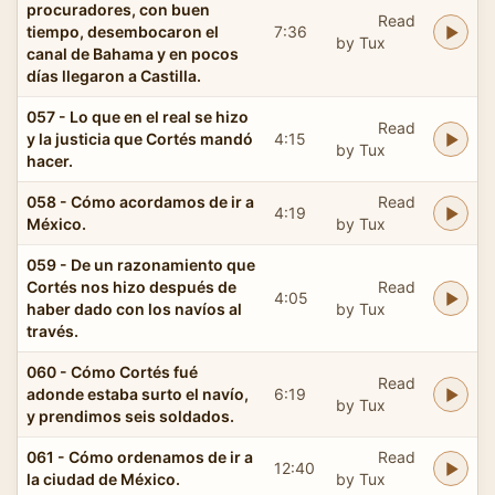
procuradores, con buen
Read
tiempo, desembocaron el
7:36
by Tux
canal de Bahama y en pocos
días llegaron a Castilla.
057 - Lo que en el real se hizo
Read
y la justicia que Cortés mandó
4:15
by Tux
hacer.
058 - Cómo acordamos de ir a
Read
4:19
México.
by Tux
059 - De un razonamiento que
Cortés nos hizo después de
Read
4:05
haber dado con los navíos al
by Tux
través.
060 - Cómo Cortés fué
Read
adonde estaba surto el navío,
6:19
by Tux
y prendimos seis soldados.
061 - Cómo ordenamos de ir a
Read
12:40
la ciudad de México.
by Tux