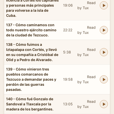
licencia a Cortés los capitanes
Read
y personas más principales
19:06
by Tux
para volverse a la isla de
Cuba.
137 - Cómo caminamos con
Read
todo nuestro ejército camino
22:22
by Tux
de la ciudad de Tezcuco.
138 - Cómo fuimos a
Iztapalapa con Cortés, y llevó
Read
5:38
en su compañia a Cristóbal de
by Tux
Olid y a Pedro de Alvarado.
139 - Cómo vinieron tres
pueblos comarcanos de
Read
Tezcuco a demandar paces y
19:58
by Tux
perdón de las guerras
pasadas.
140 - Cómo fué Gonzalo de
Read
Sandoval a Tlaxcala por la
13:05
by Tux
madera de los bergantines.