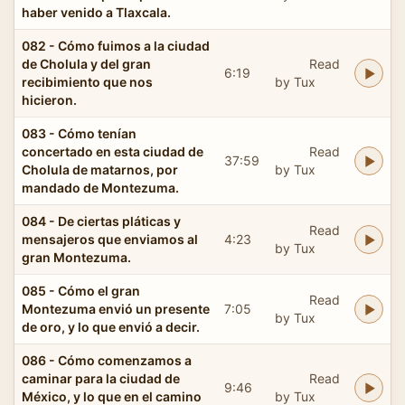
haber venido a Tlaxcala.
082 - Cómo fuimos a la ciudad
de Cholula y del gran
Read
6:19
recibimiento que nos
by Tux
hicieron.
083 - Cómo tenían
concertado en esta ciudad de
Read
37:59
Cholula de matarnos, por
by Tux
mandado de Montezuma.
084 - De ciertas pláticas y
Read
mensajeros que enviamos al
4:23
by Tux
gran Montezuma.
085 - Cómo el gran
Read
Montezuma envió un presente
7:05
by Tux
de oro, y lo que envió a decir.
086 - Cómo comenzamos a
caminar para la ciudad de
Read
9:46
México, y lo que en el camino
by Tux