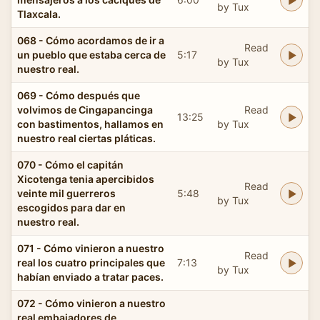
by Tux
Tlaxcala.
068 - Cómo acordamos de ir a
Read
un pueblo que estaba cerca de
5:17
by Tux
nuestro real.
069 - Cómo después que
volvimos de Cingapancinga
Read
13:25
con bastimentos, hallamos en
by Tux
nuestro real ciertas pláticas.
070 - Cómo el capitán
Xicotenga tenia apercibidos
Read
veinte mil guerreros
5:48
by Tux
escogidos para dar en
nuestro real.
071 - Cómo vinieron a nuestro
Read
real los cuatro principales que
7:13
by Tux
habían enviado a tratar paces.
072 - Cómo vinieron a nuestro
real embajadores de