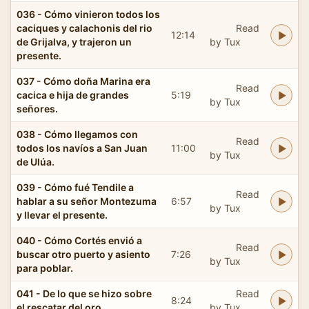
036 - Cómo vinieron todos los
caciques y calachonis del rio
Read
12:14
de Grijalva, y trajeron un
by Tux
presente.
037 - Cómo doña Marina era
Read
cacica e hija de grandes
5:19
by Tux
señores.
038 - Cómo llegamos con
Read
todos los navíos a San Juan
11:00
by Tux
de Ulúa.
039 - Cómo fué Tendile a
Read
hablar a su señor Montezuma
6:57
by Tux
y llevar el presente.
040 - Cómo Cortés envió a
Read
buscar otro puerto y asiento
7:26
by Tux
para poblar.
041 - De lo que se hizo sobre
Read
8:24
el rescatar del oro.
by Tux