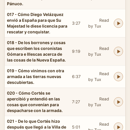
Pánuco.
017 - Cómo Diego Velázquez
envió a España para que Su
Read
3:27
Majestad le diese licencia para
by Tux
rescatar y conquistar.
018 - De los borrones y cosas
que escriben los coronistas
Read
9:19
Gómara e Illescas acerca de
by Tux
las cosas de la Nueva España.
019 - Cómo vinimos con otra
Read
armada a las tierras nuevas
6:37
by Tux
descubiertas.
020 - Cómo Cortés se
apercibió y entendió en las
Read
7:27
cosas que convenían para
by Tux
despacharse con la armada.
021 - De lo que Cortés hizo
Read
después que llegó a la Villa de
5:01
by Tux