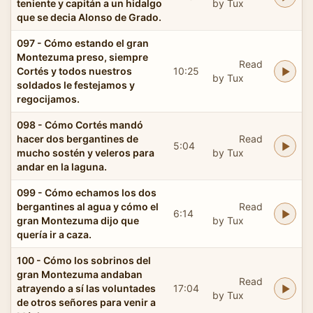
teniente y capitán a un hidalgo
by Tux
que se decia Alonso de Grado.
097 - Cómo estando el gran
Montezuma preso, siempre
Read
Cortés y todos nuestros
10:25
by Tux
soldados le festejamos y
regocijamos.
098 - Cómo Cortés mandó
hacer dos bergantines de
Read
5:04
mucho sostén y veleros para
by Tux
andar en la laguna.
099 - Cómo echamos los dos
bergantines al agua y cómo el
Read
6:14
gran Montezuma dijo que
by Tux
quería ir a caza.
100 - Cómo los sobrinos del
gran Montezuma andaban
Read
atrayendo a sí las voluntades
17:04
by Tux
de otros señores para venir a