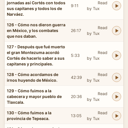
jornadas así Cortés con todos
Read
9:11
sus capitanes y todos los de
by Tux
Narváez.
126 - Cómo nos dieron guerra
Read
en México, y los combates
26:17
by Tux
que nos daban.
127 - Después que fué muerto
el gran Montezuma acordó
Read
5:33
Cortés de hacerlo saber a sus
by Tux
capitanes y principales.
128 - Cómo acordamos de
Read
42:39
irnos huyendo de México.
by Tux
129 - Cómo fuimos a la
Read
cabecera y mayor pueblo de
20:36
by Tux
Tlaxcala.
130 - Cómo fuimos a la
Read
13:05
provincia de Tepeaca.
by Tux