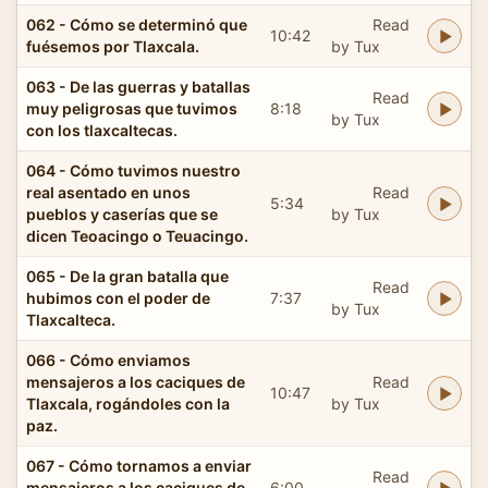
062 - Cómo se determinó que
Read
10:42
fuésemos por Tlaxcala.
by Tux
063 - De las guerras y batallas
Read
muy peligrosas que tuvimos
8:18
by Tux
con los tlaxcaltecas.
064 - Cómo tuvimos nuestro
real asentado en unos
Read
5:34
pueblos y caserías que se
by Tux
dicen Teoacingo o Teuacingo.
065 - De la gran batalla que
Read
hubimos con el poder de
7:37
by Tux
Tlaxcalteca.
066 - Cómo enviamos
mensajeros a los caciques de
Read
10:47
Tlaxcala, rogándoles con la
by Tux
paz.
067 - Cómo tornamos a enviar
Read
mensajeros a los caciques de
6:00