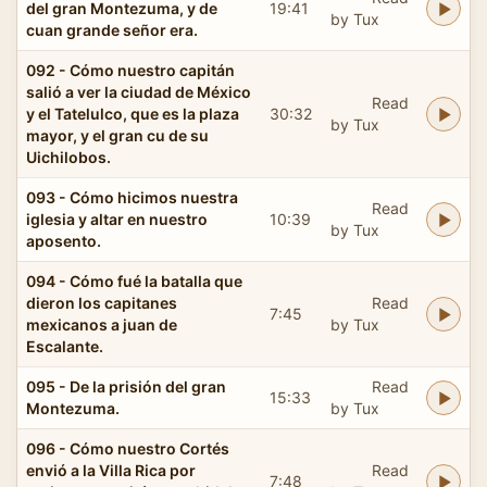
del gran Montezuma, y de
19:41
by Tux
cuan grande señor era.
092 - Cómo nuestro capitán
salió a ver la ciudad de México
Read
y el Tatelulco, que es la plaza
30:32
by Tux
mayor, y el gran cu de su
Uichilobos.
093 - Cómo hicimos nuestra
Read
iglesia y altar en nuestro
10:39
by Tux
aposento.
094 - Cómo fué la batalla que
dieron los capitanes
Read
7:45
mexicanos a juan de
by Tux
Escalante.
095 - De la prisión del gran
Read
15:33
Montezuma.
by Tux
096 - Cómo nuestro Cortés
envió a la Villa Rica por
Read
7:48