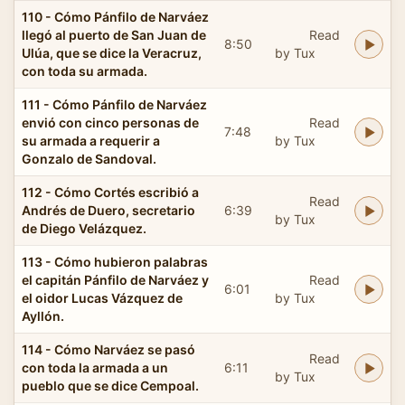
110 - Cómo Pánfilo de Narváez
llegó al puerto de San Juan de
Read
8:50
Ulúa, que se dice la Veracruz,
by Tux
con toda su armada.
111 - Cómo Pánfilo de Narváez
envió con cinco personas de
Read
7:48
su armada a requerir a
by Tux
Gonzalo de Sandoval.
112 - Cómo Cortés escribió a
Read
Andrés de Duero, secretario
6:39
by Tux
de Diego Velázquez.
113 - Cómo hubieron palabras
el capitán Pánfilo de Narváez y
Read
6:01
el oidor Lucas Vázquez de
by Tux
Ayllón.
114 - Cómo Narváez se pasó
Read
con toda la armada a un
6:11
by Tux
pueblo que se dice Cempoal.