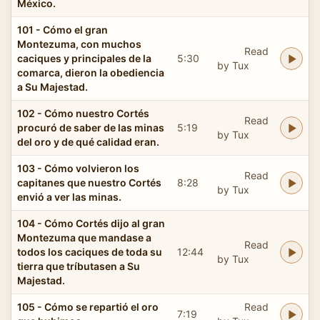
México.
101 - Cómo el gran
Montezuma, con muchos
Read
caciques y principales de la
5:30
by Tux
comarca, dieron la obediencia
a Su Majestad.
102 - Cómo nuestro Cortés
Read
procuró de saber de las minas
5:19
by Tux
del oro y de qué calidad eran.
103 - Cómo volvieron los
Read
capitanes que nuestro Cortés
8:28
by Tux
envió a ver las minas.
104 - Cómo Cortés dijo al gran
Montezuma que mandase a
Read
todos los caciques de toda su
12:44
by Tux
tierra que tríbutasen a Su
Majestad.
105 - Cómo se repartió el oro
Read
7:19