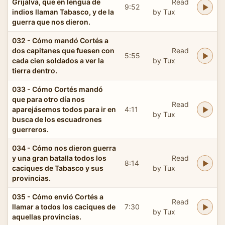
Grijalva, que en lengua de
Read
9:52
indios llaman Tabasco, y de la
by Tux
guerra que nos dieron.
032 - Cómo mandó Cortés a
dos capitanes que fuesen con
Read
5:55
cada cien soldados a ver la
by Tux
tierra dentro.
033 - Cómo Cortés mandó
que para otro día nos
Read
aparejásemos todos para ir en
4:11
by Tux
busca de los escuadrones
guerreros.
034 - Cómo nos dieron guerra
y una gran batalla todos los
Read
8:14
caciques de Tabasco y sus
by Tux
provincias.
035 - Cómo envió Cortés a
Read
llamar a todos los caciques de
7:30
by Tux
aquellas provincias.