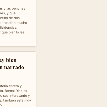
as y las penurias
res, y que
entino de dos
e aprendido mucho
disidencias,
y que bien lo lee
uy bien
en narrado
storia entera y
o. Bernal Diaz es
 sea interesante y
es. también está muy
o.