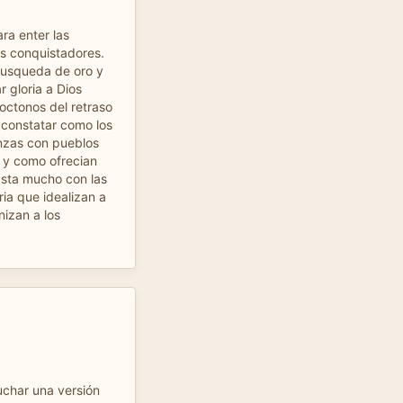
ra enter las
os conquistadores.
busqueda de oro y
 gloria a Dios
octonos del retraso
el constatar como los
anzas con pueblos
 y como ofrecian
sta mucho con las
ria que idealizan a
nizan a los
char una versión