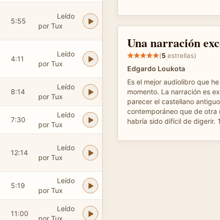
Leído
5:55
por Tux
Una narración exc
Leído
(
5
estrellas)
4:11
por Tux
Edgardo Loukota
Es el mejor audiolibro que h
Leído
8:14
momento. La narración es ex
por Tux
parecer el castellano antigu
contemporáneo que de otra 
Leído
7:30
habría sido difícil de digerir
por Tux
Leído
12:14
por Tux
Leído
5:19
por Tux
Leído
11:00
por Tux