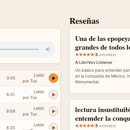
Reseñas
Una de las epopey
grandes de todos l
(
5
estrellas)
A LibriVox Listener
Un básico para entender par
Leído
en la conquista de México. I
3:05
por Tux
Monumental.
Leído
6:31
por Tux
lectura insustituib
Leído
8:08
por Tux
entemder la conqu
Leído
(
5
estrellas)
8:20