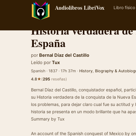
Audiolibros LibriVox
Libro físico
Historia verdadera de 
España
por
Bernal Díaz del Castillo
Leído por
Tux
Spanish · 1837 · 17h 37m ·
History
,
Biography & Autobiog
★
4.8
(
295
reseñas)
Bernal Díaz del Castillo, conquistador español, parti
su Historia verdadera de la conquista de la Nueva Es
los problemas, para dejar claro cual fue su actitud y 
historia se presenta en un modo brillante que ha apas
Summary by Tux
An account of the Spanish conquest of Mexico by on