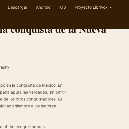
Descargar
Android
iOS
Proyecto LibriVox
la conquista de la Nueva
raphy
cipó en la conquista de México. En
paña apura las verdades, sin omitir
la de los otros conquistadores. La
ionado siempre a los lectores. -
e of the conquistadores.