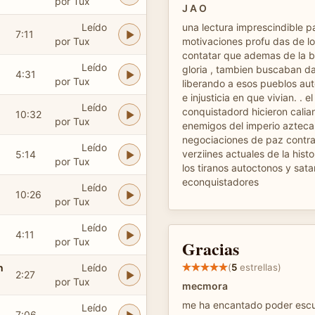
por Tux
J A O
Leído
una lectura imprescindible pa
7:11
por Tux
motivaciones profu das de l
contatar que ademas de la 
Leído
gloria , tambien buscaban dar
4:31
por Tux
liberando a esos pueblos aut
e injusticia en que vivian. . 
Leído
conquistadord hicieron cali
10:32
por Tux
enemigos del imperio azteca
negociaciones de paz contra
Leído
verziines actuales de la histo
5:14
por Tux
los tiranos autoctonos y sata
econquistadores
Leído
10:26
por Tux
Leído
4:11
por Tux
Gracias
n
Leído
(
5
estrellas)
2:27
por Tux
mecmora
me ha encantado poder escu
Leído
7:06