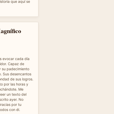
istoria que aquí se
agnífico
s evocar cada día
idor. Capaz de
 y su padecimiento
e. Sus desencantos
ondad de sus logros.
to por las horas y
cuchándote. Me
eer un texto del
scrito ayer. No
racias por tu
todos con él.