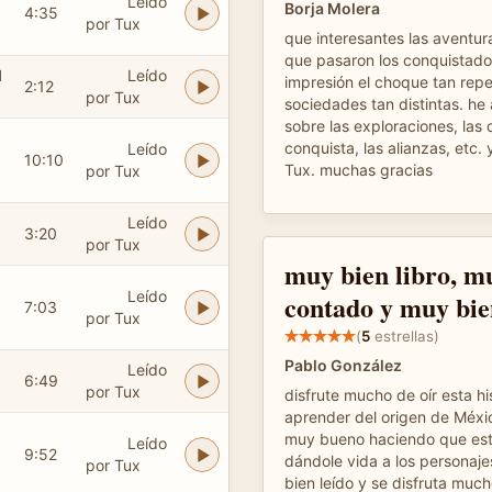
Leído
Borja Molera
4:35
por Tux
que interesantes las aventur
que pasaron los conquistado
l
Leído
impresión el choque tan rep
2:12
por Tux
sociedades tan distintas. h
sobre las exploraciones, las 
conquista, las alianzas, etc. 
Leído
10:10
Tux. muchas gracias
por Tux
Leído
3:20
por Tux
muy bien libro, m
Leído
contado y muy bi
7:03
por Tux
(
5
estrellas)
Pablo González
Leído
6:49
por Tux
disfrute mucho de oír esta hi
aprender del origen de Méxic
muy bueno haciendo que esto
Leído
9:52
dándole vida a los personaj
por Tux
bien leído y se disfruta much