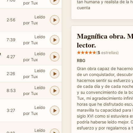
tan humana y realista de la h
por Tux
cuenta
Leído
2:56
por Tux
Magnífica obra. M
Leído
7:39
lector.
por Tux
(
5
estrellas)
e
Leído
4:27
por Tux
RBG
Gran obra capaz de hacerno
Leído
2:26
de un conquistador, descubr
por Tux
hacernos sentir su esfuerzo
de cada día y de cada noch
Leído
8:53
y su convencimiento de la b
por Tux
Tux, mi agradecimiento infini
horas que he disfrutado es
Leído
maravilla tu capacidad para l
3:27
por Tux
siglo XVI como si estuviera e
podría haberse leído mejor. G
esfuerzo y por regalarnos a 
Leído