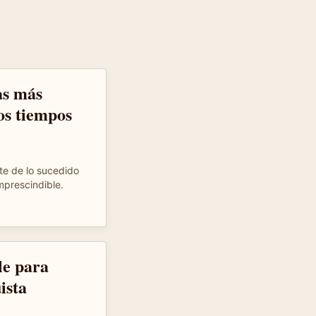
as más
os tiempos
te de lo sucedido
mprescindible.
le para
ista