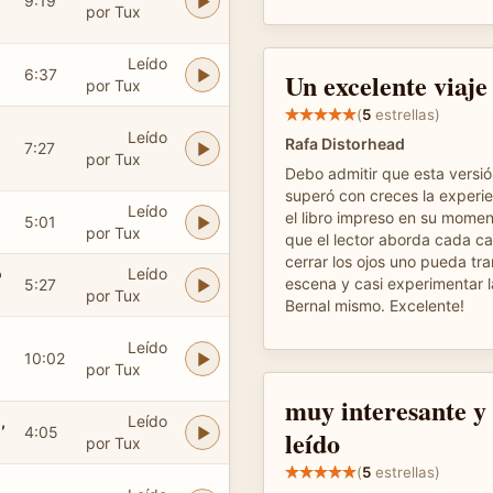
9:19
por Tux
Leído
6:37
Un excelente viaje
por Tux
(
5
estrellas)
Leído
Rafa Distorhead
7:27
por Tux
Debo admitir que esta versió
superó con creces la experie
Leído
el libro impreso en su mome
5:01
por Tux
que el lector aborda cada ca
cerrar los ojos uno pueda tr
ó
Leído
escena y casi experimentar 
5:27
por Tux
Bernal mismo. Excelente!
Leído
10:02
por Tux
muy interesante y
,
Leído
4:05
leído
por Tux
(
5
estrellas)