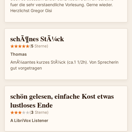
fuer die sehr verstaendliche Vorlesung. Gerne wieder.
Herzlichst Gregor Gisi
schÃ¶nes StÃ¼ck
(
5
Sterne)
Thomas
AmÃ¼santes kurzes StÃ¼ck (ca.1 1/2h). Von Sprecherin
gut vorgetragen
schön gelesen, einfache Kost etwas
lustloses Ende
(
3
Sterne)
A LibriVox Listener