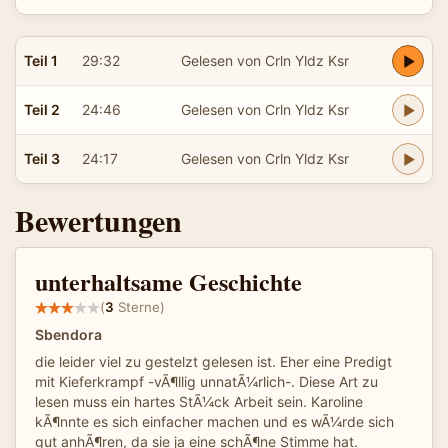
Teil 1
29:32
Gelesen von Crln Yldz Ksr
Teil 2
24:46
Gelesen von Crln Yldz Ksr
Teil 3
24:17
Gelesen von Crln Yldz Ksr
Bewertungen
unterhaltsame Geschichte
(
3
Sterne)
Sbendora
die leider viel zu gestelzt gelesen ist. Eher eine Predigt
mit Kieferkrampf -vÃ¶llig unnatÃ¼rlich-. Diese Art zu
lesen muss ein hartes StÃ¼ck Arbeit sein. Karoline
kÃ¶nnte es sich einfacher machen und es wÃ¼rde sich
gut anhÃ¶ren, da sie ja eine schÃ¶ne Stimme hat.