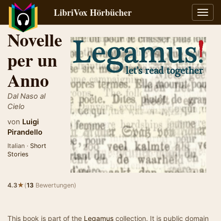
LibriVox Hörbücher
Navig
umsch
Novelle
per un
Anno
Dal Naso al
Cielo
von
Luigi
Pirandello
Italian ·
Short
Stories
★
4.3
(
13
Bewertungen)
This book is part of the
Legamus
collection. It is public domain