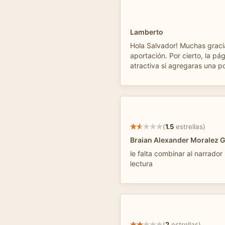
Lamberto
Hola Salvador! Muchas graci
aportación. Por cierto, la pá
atractiva si agregaras una p
(
1.5
estrellas)
Braian Alexander Moralez 
le falta combinar al narrador
lectura
(
2
estrellas)