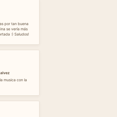
as por tan buena
gina se vería más
ortada :) Saludos!
Galvez
 la musica con la