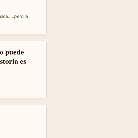
ica.....pero la
io puede
storia es