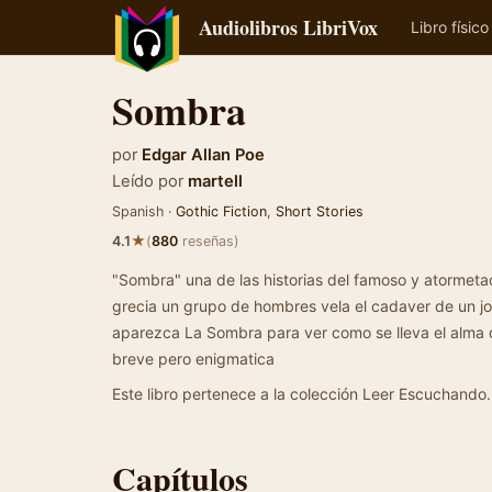
Audiolibros LibriVox
Libro físico
Sombra
por
Edgar Allan Poe
Leído por
martell
Spanish ·
Gothic Fiction
,
Short Stories
★
4.1
(
880
reseñas)
"Sombra" una de las historias del famoso y atormetad
grecia un grupo de hombres vela el cadaver de un jo
aparezca La Sombra para ver como se lleva el alma d
breve pero enigmatica
Este libro pertenece a la colección Leer Escuchando.
Capítulos