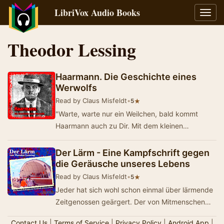
LibriVox Audio Books
Toggl
navig
Theodor Lessing
Haarmann. Die Geschichte eines
Werwolfs
Read by Claus Misfeldt
•
★
5
"Warte, warte nur ein Weilchen, bald kommt
Haarmann auch zu Dir. Mit dem kleinen
Hackebeilchen macht er Schabefleisch aus Dir."
So…
Der Lärm - Eine Kampfschrift gegen
die Geräusche unseres Lebens
Read by Claus Misfeldt
•
★
5
Jeder hat sich wohl schon einmal über lärmende
Zeitgenossen geärgert. Der von Mitmenschen
verursachte Krach ist seit je her e…
Contact Us
|
Terms of Service
|
Privacy Policy
|
Android App
|