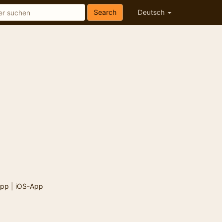
Search
Deutsch
App
|
iOS-App