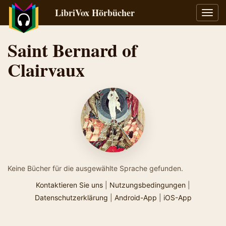
LibriVox Hörbücher
Navig
umsch
Saint Bernard of
Clairvaux
Keine Bücher für die ausgewählte Sprache gefunden.
Kontaktieren Sie uns
|
Nutzungsbedingungen
|
Datenschutzerklärung
|
Android-App
|
iOS-App