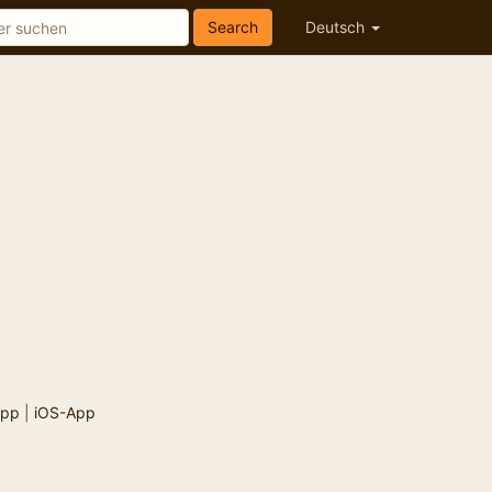
Search
Deutsch
App
|
iOS-App